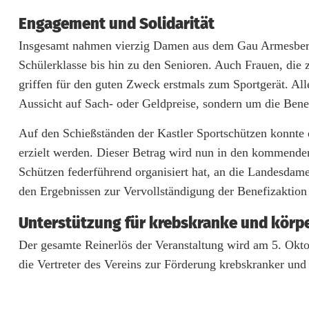
e
Engagement und Solidarität
m
Insgesamt nahmen vierzig Damen aus dem Gau Armesberg
S
Schülerklasse bis hin zu den Senioren. Auch Frauen, die
griffen für den guten Zweck erstmals zum Sportgerät. A
c
Aussicht auf Sach- oder Geldpreise, sondern um die Benefi
h
Auf den Schießständen der Kastler Sportschützen konnte 
u
erzielt werden. Dieser Betrag wird nun in den kommend
s
Schützen federführend organisiert hat, an die Landesdam
den Ergebnissen zur Vervollständigung der Benefizaktion
s
e
Unterstützung für krebskranke und körp
i
Der gesamte Reinerlös der Veranstaltung wird am 5. Okt
die Vertreter des Vereins zur Förderung krebskranker u
n
Z