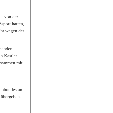
– von der
sport hatten,
cht wegen der
Spenden –
n Kastler
usammen mit
zenbundes an
 übergeben.