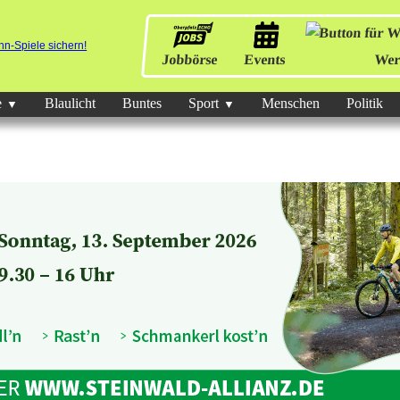
Jobbörse
Events
Wer
e
Blaulicht
Buntes
Sport
Menschen
Politik