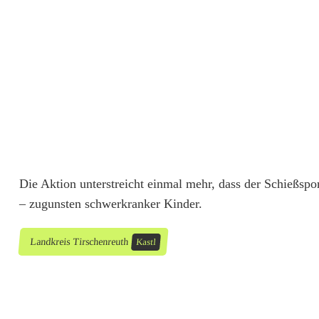
e
i
c
h
e
n
d
Die Aktion unterstreicht einmal mehr, dass der Schießspo
– zugunsten schwerkranker Kinder.
e
r
Landkreis Tirschenreuth
Kastl
S
o
l