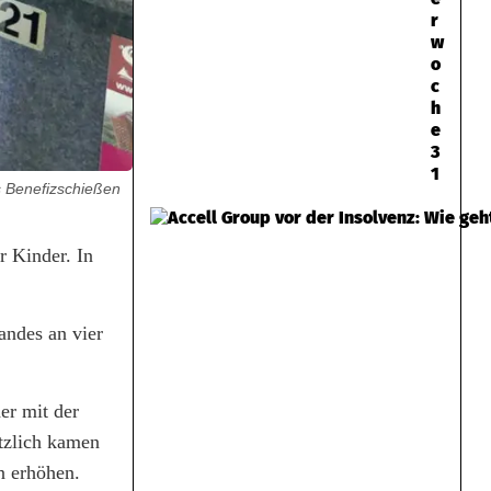
r
w
o
c
h
e
3
1
s Benefizschießen
r Kinder. In
andes an vier
er mit der
tzlich kamen
n erhöhen.