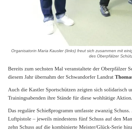
Organisatorin Maria Kausler (links) freut sich zusammen mit ei
des Oberpfälzer Schüt
M
Bereits zum sechsten Mal veranstaltete der Oberpfälzer 
diesem Jahr übernahm der Schwandorfer Landrat
Thomas
i
Auch die Kastler Sportschützen zeigten sich solidarisch u
t
Trainingsabenden ihre Stände für diese wohltätige Aktion
j
Das reguläre Schießprogramm umfasste zwanzig Schuss. 
e
Luftpistole – jeweils mindestens fünf Schuss auf den Ma
d
zehn Schuss auf die kombinierte Meister/Glück-Serie hi