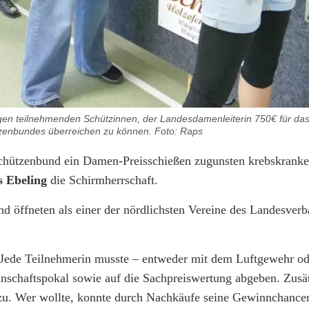
nigen teilnehmenden Schützinnen, der Landesdamenleiterin 750€ für da
zenbundes überreichen zu können. Foto: Raps
Schützenbund ein Damen-Preisschießen zugunsten krebskranke
 Ebeling
die Schirmherrschaft.
nd öffneten als einer der nördlichsten Vereine des Landesverb
.
Jede Teilnehmerin musste – entweder mit dem Luftgewehr od
nnschaftspokal sowie auf die Sachpreiswertung abgeben. Zusä
nzu. Wer wollte, konnte durch Nachkäufe seine Gewinnchance