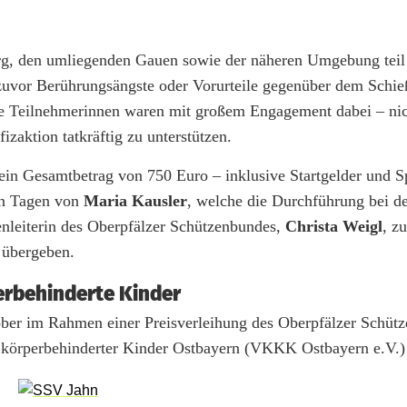
, den umliegenden Gauen sowie der näheren Umgebung teil 
 zuvor Berührungsängste oder Vorurteile gegenüber dem Schieß
lle Teilnehmerinnen waren mit großem Engagement dabei – ni
zaktion tatkräftig zu unterstützen.
ein Gesamtbetrag von 750 Euro – inklusive Startgelder und 
en Tagen von
Maria Kausler
, welche die Durchführung bei de
enleiterin des Oberpfälzer Schützenbundes,
Christa Weigl
, z
 übergeben.
erbehinderte Kinder
ober im Rahmen einer Preisverleihung des Oberpfälzer Schüt
nd körperbehinderter Kinder Ostbayern (VKKK Ostbayern e.V.)