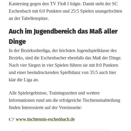
d
Kantersieg gegen den TV Floß I folgte. Damit steht der SC
e
Eschenbach mit 6:0 Punkten und 25:5 Spielen unangefochten
an der Tabellenspitze.
s
Auch im Jugendbereich das Maß aller
S
Dinge
C
In der Bezirksoberliga, der höchsten Jugendspielklasse des
E
Bezirks, sind die Eschenbacher ebenfalls das Maß der Dinge.
Nach vier Siegen in vier Spielen führen sie mit 8:0 Punkten
s
und einer beeindruckenden Spielbilanz von 35:5 auch hier
c
klar die Liga an.
h
Alle Spielergebnisse, Trainingszeiten und weitere
e
Informationen rund um die erfolgreiche Tischtennisabteilung
finden Interessierte auf der Vereinsseite:
n
👉
www.tischtennis-eschenbach.de
b