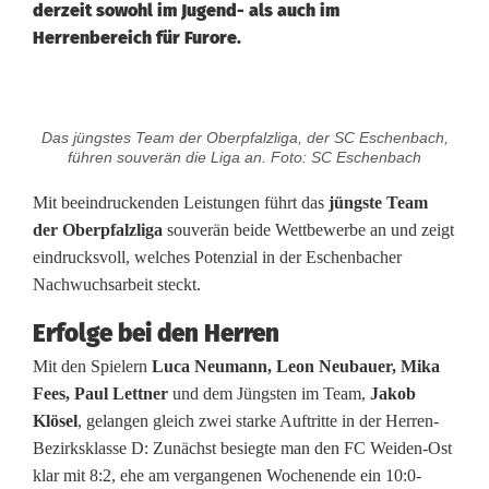
derzeit sowohl im Jugend- als auch im
Herrenbereich für Furore.
N
Das jüngstes Team der Oberpfalzliga, der SC Eschenbach,
a
führen souverän die Liga an. Foto: SC Eschenbach
c
Mit beeindruckenden Leistungen führt das
jüngste Team
der Oberpfalzliga
souverän beide Wettbewerbe an und zeigt
h
eindrucksvoll, welches Potenzial in der Eschenbacher
w
Nachwuchsarbeit steckt.
u
Erfolge bei de
n Herren
c
Mit den Spielern
Luca Neumann, Leon Neubauer, Mika
Fees, Paul Lettner
und dem Jüngsten im Team,
Jakob
h
Klösel
, gelangen gleich zwei starke Auftritte in der Herren-
s
Bezirksklasse D: Zunächst besiegte man den FC Weiden-Ost
klar mit 8:2, ehe am vergangenen Wochenende ein 10:0-