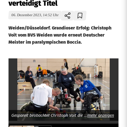
verteidigt Titel
06. Dezember 2023, 14:52 Uhr
Weiden/Düsseldorf. Grandioser Erfolg: Christoph
Voit vom BVS Weiden wurde erneut Deutscher
Meister im paralympischen Boccia.
P
a
r
a
l
Gespannt beobachtet Christoph Voit die Schiedsrichter bei ihrer “Maßarbeit”. Foto: Martina Weiß
mehr anzeigen
y