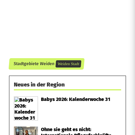
h
V
o
i
t
Stadtgebiete Weiden
v
Weiden Stadt
e
Neues in der Region
r
t
Babys 2026: Kalenderwoche 31
e
i
Ohne sie geht es nicht:
d