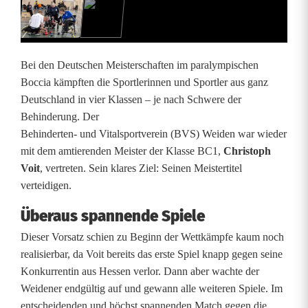
m
p
i
Bei den Deutschen Meisterschaften im paralympischen
s
Boccia kämpften die Sportlerinnen und Sportler aus ganz
Deutschland in vier Klassen – je nach Schwere der
c
Behinderung. Der
h
Behinderten- und Vitalsportverein (BVS) Weiden war wieder
mit dem amtierenden Meister der Klasse BC1,
Christoph
e
Voit
, vertreten. Sein klares Ziel: Seinen Meistertitel
s
verteidigen.
B
Überaus spannende Spiele
o
Dieser Vorsatz schien zu Beginn der Wettkämpfe kaum noch
realisierbar, da Voit bereits das erste Spiel knapp gegen seine
c
Konkurrentin aus Hessen verlor. Dann aber wachte der
c
Weidener endgültig auf und gewann alle weiteren Spiele. Im
entscheidenden und höchst spannenden Match gegen die