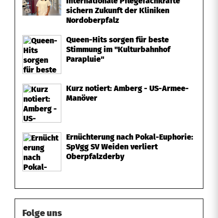
Internationale Pflegefachkräfte
sichern Zukunft der Kliniken
i
Nordoberpfalz
g
Queen-Hits sorgen für beste
Stimmung im "Kulturbahnhof
t
Parapluie"
T
Kurz notiert: Amberg - US-Armee-
i
Manöver
t
e
Ernüchterung nach Pokal-Euphorie:
l
SpVgg SV Weiden verliert
Oberpfalzderby
Folge uns