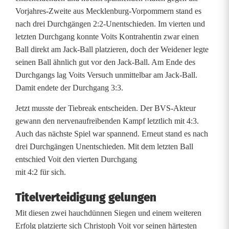
i
Vorjahres-Zweite aus Mecklenburg-Vorpommern stand es
a
nach drei Durchgängen 2:2-Unentschieden. Im vierten und
letzten Durchgang konnte Voits Kontrahentin zwar einen
:
Ball direkt am Jack-Ball platzieren, doch der Weidener legte
N
seinen Ball ähnlich gut vor den Jack-Ball. Am Ende des
Durchgangs lag Voits Versuch unmittelbar am Jack-Ball.
e
Damit endete der Durchgang 3:3.
r
Jetzt musste der Tiebreak entscheiden. Der BVS-Akteur
v
gewann den nervenaufreibenden Kampf letztlich mit 4:3.
Auch das nächste Spiel war spannend. Erneut stand es nach
e
drei Durchgängen Unentschieden. Mit dem letzten Ball
n
entschied Voit den vierten Durchgang
mit 4:2 für sich.
s
Titelverteidigung gelungen
t
Mit diesen zwei hauchdünnen Siegen und einem weiteren
a
Erfolg platzierte sich Christoph Voit vor seinen härtesten