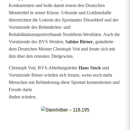
r
Konkurrenten und holte damit erneut den Deutschen
Meistertitel in seiner Klasse. Urkunde und Goldmedaille
k
überreichten die Leiterin des Sportamtes Düsseldorf und der
e
Vorsitzende des Behinderten- und
Rehabilitationssportverbands Nordrhein-Westfalen. Auch die
r
Vorsitzende des BVS Weiden,
Sabine Birner
, gratulierte
C
dem Deutschen Meister Christoph Voit und freute sich mit
ihm über den erneuten Titelgewinn.
h
Christoph Voit, BVS-Abteilungsleiter
Hans Stock
und
r
Vorsitzende Birner würden sich freuen, wenn noch mehr
i
Menschen mit Behinderung diese Sportart kennenlernen und
Freude darin
s
finden würden.
t
o
p