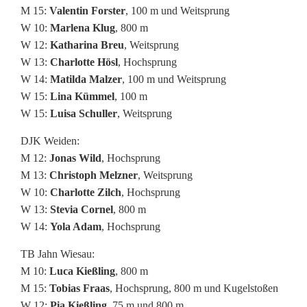
M 15:
Valentin Forster
, 100 m und Weitsprung
W 10:
Marlena Klug
, 800 m
W 12:
Katharina Breu
, Weitsprung
W 13:
Charlotte Hösl
, Hochsprung
W 14:
Matilda Malzer
, 100 m und Weitsprung
W 15:
Lina Kümmel
, 100 m
W 15:
Luisa Schuller
, Weitsprung
DJK Weiden:
M 12:
Jonas Wild
, Hochsprung
M 13:
Christoph Melzner
, Weitsprung
W 10:
Charlotte Zilch
, Hochsprung
W 13:
Stevia Cornel
, 800 m
W 14:
Yola Adam
, Hochsprung
TB Jahn Wiesau:
M 10:
Luca Kießling
, 800 m
M 15:
Tobias Fraas
, Hochsprung, 800 m und Kugelstoßen
W 12:
Pia Kießling
, 75 m und 800 m