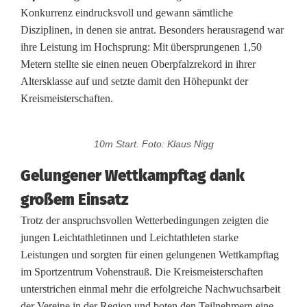
Konkurrenz eindrucksvoll und gewann sämtliche
a
Disziplinen, in denen sie antrat. Besonders herausragend war
c
ihre Leistung im Hochsprung: Mit übersprungenen 1,50
Metern stellte sie einen neuen Oberpfalzrekord in ihrer
h
Altersklasse auf und setzte damit den Höhepunkt der
w
Kreismeisterschaften.
u
10m Start. Foto: Klaus Nigg
c
h
Gelungener Wettkampftag dank
großem Einsatz
s
Trotz der anspruchsvollen Wetterbedingungen zeigten die
a
jungen Leichtathletinnen und Leichtathleten starke
t
Leistungen und sorgten für einen gelungenen Wettkampftag
im Sportzentrum Vohenstrauß. Die Kreismeisterschaften
h
unterstrichen einmal mehr die erfolgreiche Nachwuchsarbeit
l
der Vereine in der Region und boten den Teilnehmern eine