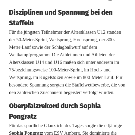
n
Disziplinen und Spannung bei den
s
Staffeln
t
Für die jüngsten Teilnehmer der Altersklassen U12 standen
r
der 50-Meter-Sprint, Weitsprung, Hochsprung, der 800-
Meter-Lauf sowie der Schlagballwurf auf dem
a
Wettkampfprogramm. Die Athletinnen und Athleten der
u
Altersklassen U14 und U16 maßen sich unter anderem im
75‑beziehungsweise 100‑Meter-Sprint, im Hoch- und
ß
Weitsprung, im Kugelstoßen sowie im 800-Meter-Lauf. Für
:
besondere Spannung sorgten die Staffelwettbewerbe, die von
den zahlreichen Zuschauern begeistert verfolgt wurden.
1
Oberpfalzrekord durch Sophia
2
Pongratz
9
Für das sportliche Glanzlicht des Tages sorgte die elfjährige
N
Sophia Pongratz
vom ESV Amberg. Sie dominierte die