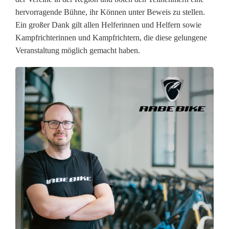
hervorragende Bühne, ihr Können unter Beweis zu stellen.
e
Ein großer Dank gilt allen Helferinnen und Helfern sowie
t
Kampfrichterinnen und Kampfrichtern, die diese gelungene
Veranstaltung möglich gemacht haben.
e
n
z
e
i
g
e
n
s