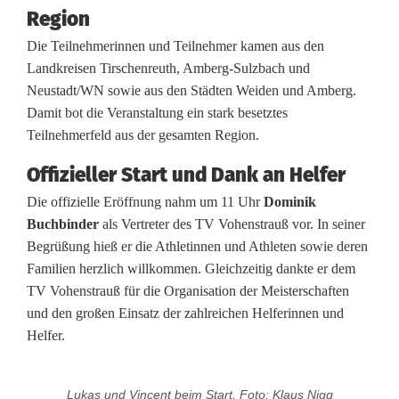
d
Region
j
Die Teilnehmerinnen und Teilnehmer kamen aus den
Landkreisen Tirschenreuth, Amberg-Sulzbach und
u
Neustadt/WN sowie aus den Städten Weiden und Amberg.
b
Damit bot die Veranstaltung ein stark besetztes
Teilnehmerfeld aus der gesamten Region.
e
Offizieller Start und Dank an Helfer
l
Die offizielle Eröffnung nahm um 11 Uhr
Dominik
i
Buchbinder
als Vertreter des TV Vohenstrauß vor. In seiner
n
Begrüßung hieß er die Athletinnen und Athleten sowie deren
Familien herzlich willkommen. Gleichzeitig dankte er dem
V
TV Vohenstrauß für die Organisation der Meisterschaften
o
und den großen Einsatz der zahlreichen Helferinnen und
Helfer.
h
e
Lukas und Vincent beim Start. Foto: Klaus Nigg