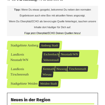
Tipp:
Wenn Du etwas googelst, bekommst Du neben den normalen
Ergebnissen auch eine Box mit aktuellen News angezeigt.
Wenn Du OberpfalzECHO als bevorzugte Quelle hinterlegst, tauchen unsere
Inhalte dort häufiger für Dich auf.
Füge jetzt OberpfalzECHO Deinen Quellen hinzu!
Stadtgebiete Amberg
Amberg Stadt
Landkreis
Eschenbach
Neustadt/WN
Neustadt/WN
Vohenstrauß
Landkreis
Kemnath
Neusorg
Tirschenreuth
Tirschenreuth
Wiesau
Stadtgebiete Weiden
Weiden Stadt
Neues in der Region