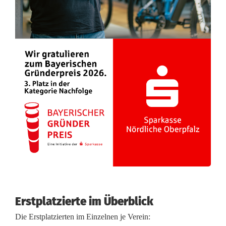
t
a
r
k
e
L
e
i
s
t
u
Erstplatzierte im Überblick
n
Die Erstplatzierten im Einzelnen je Verein: