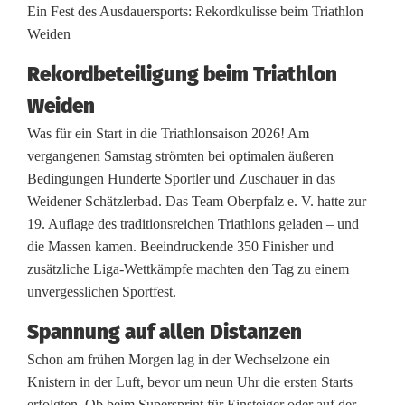
R
Ein Fest des Ausdauersports: Rekordkulisse beim Triathlon
Weiden
e
Rekordbeteiligung beim Triathlon
k
Weiden
o
Was für ein Start in die Triathlonsaison 2026! Am
r
vergangenen Samstag strömten bei optimalen äußeren
Bedingungen Hunderte Sportler und Zuschauer in das
d
Weidener Schätzlerbad. Das Team Oberpfalz e. V. hatte zur
k
19. Auflage des traditionsreichen Triathlons geladen – und
die Massen kamen. Beeindruckende 350 Finisher und
u
zusätzliche Liga-Wettkämpfe machten den Tag zu einem
l
unvergesslichen Sportfest.
i
Spannung auf allen Distanzen
s
Schon am frühen Morgen lag in der Wechselzone ein
Knistern in der Luft, bevor um neun Uhr die ersten Starts
s
erfolgten. Ob beim Supersprint für Einsteiger oder auf der