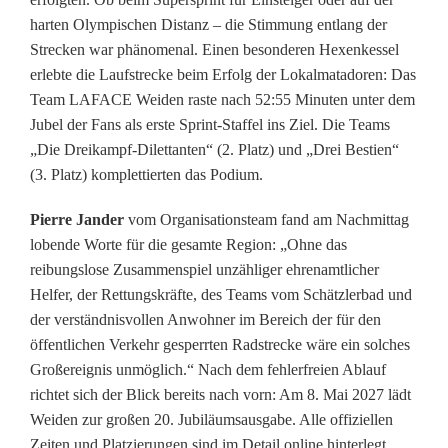
e
harten Olympischen Distanz – die Stimmung entlang der
Strecken war phänomenal. Einen besonderen Hexenkessel
b
erlebte die Laufstrecke beim Erfolg der Lokalmatadoren: Das
e
Team LAFACE Weiden raste nach 52:55 Minuten unter dem
Jubel der Fans als erste Sprint-Staffel ins Ziel. Die Teams
i
„Die Dreikampf-Dilettanten“ (2. Platz) und „Drei Bestien“
m
(3. Platz) komplettierten das Podium.
T
Pierre Jander
vom Organisationsteam fand am Nachmittag
lobende Worte für die gesamte Region: „Ohne das
r
reibungslose Zusammenspiel unzähliger ehrenamtlicher
i
Helfer, der Rettungskräfte, des Teams vom Schätzlerbad und
der verständnisvollen Anwohner im Bereich der für den
a
öffentlichen Verkehr gesperrten Radstrecke wäre ein solches
t
Großereignis unmöglich.“ Nach dem fehlerfreien Ablauf
richtet sich der Blick bereits nach vorn: Am 8. Mai 2027 lädt
h
Weiden zur großen 20. Jubiläumsausgabe. Alle offiziellen
l
Zeiten und Platzierungen sind im Detail online hinterlegt.