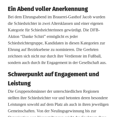
t
Ein Abend voller Anerkennung
e
Bei dem Ehrungsabend im Brauerei-Gasthof Jacob wurden
die Schiedsrichter in zwei Altersklassen und einer eigenen
r
Kategorie für Schiedsrichterinnen gewürdigt. Die DFB-
f
Aktion “Danke Schiri” ermöglicht es jeder
Schiedsrichtergruppe, Kandidaten in diesen Kategorien zur
ü
Ehrung auf Bezirksebene zu nominieren. Die Geehrten
r
zeichnen sich nicht nur durch ihre Verdienste im Fußball,
sondern auch durch ihr Engagement in der Gesellschaft aus.
E
Schwerpunkt auf Engagement und
n
Leistung
g
Die Gruppenobmänner der unterschiedlichen Regionen
a
stellten ihre Schiedsrichter vor und betonten deren besondere
Leistungen sowohl auf dem Platz als auch in ihren jeweiligen
g
Gemeinschaften. Von der Neulingsgewinnung bis zur
e