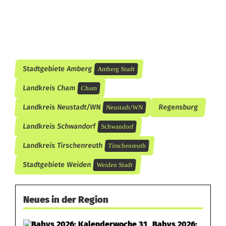
r
t
Stadtgebiete Amberg
Amberg Stadt
Landkreis Cham
Cham
Landkreis Neustadt/WN
Regensburg
Neustadt/WN
Landkreis Schwandorf
Schwandorf
Landkreis Tirschenreuth
Tirschenreuth
Stadtgebiete Weiden
Weiden Stadt
Neues in der Region
Babys 2026: