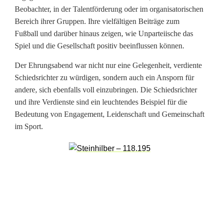
e
Beobachter, in der Talentförderung oder im organisatorischen
n
Bereich ihrer Gruppen. Ihre vielfältigen Beiträge zum
Fußball und darüber hinaus zeigen, wie Unparteiische das
s
Spiel und die Gesellschaft positiv beeinflussen können.
c
Der Ehrungsabend war nicht nur eine Gelegenheit, verdiente
h
Schiedsrichter zu würdigen, sondern auch ein Ansporn für
andere, sich ebenfalls voll einzubringen. Die Schiedsrichter
a
und ihre Verdienste sind ein leuchtendes Beispiel für die
f
Bedeutung von Engagement, Leidenschaft und Gemeinschaft
im Sport.
t
g
e
e
h