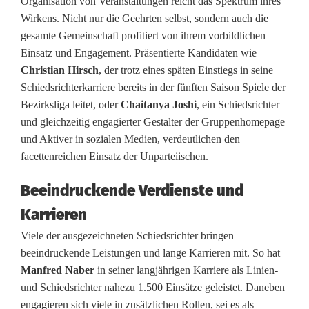
Organisation von Veranstaltungen reicht das Spektrum ihres
Wirkens. Nicht nur die Geehrten selbst, sondern auch die
m
gesamte Gemeinschaft profitiert von ihrem vorbildlichen
e
Einsatz und Engagement. Präsentierte Kandidaten wie
Christian Hirsch
, der trotz eines späten Einstiegs in seine
n
Schiedsrichterkarriere bereits in der fünften Saison Spiele der
t
Bezirksliga leitet, oder
Chaitanya Joshi
, ein Schiedsrichter
und gleichzeitig engagierter Gestalter der Gruppenhomepage
u
und Aktiver in sozialen Medien, verdeutlichen den
n
facettenreichen Einsatz der Unparteiischen.
d
Beeindruckende Verdienste und
L
Karrieren
e
Viele der ausgezeichneten Schiedsrichter bringen
beeindruckende Leistungen und lange Karrieren mit. So hat
i
Manfred Naber
in seiner langjährigen Karriere als Linien-
d
und Schiedsrichter nahezu 1.500 Einsätze geleistet. Daneben
engagieren sich viele in zusätzlichen Rollen, sei es als