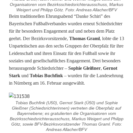
Organisatoren vom Bezirksschiedsrichterausschuss, Markus
Weigert und Philipp Götz. Foto: Andreas Allacher/BFV
S
Beim traditionellen Ehrungsabend “Danke Schiri” des
Bayerischen Fußballverbandes wurden erneut Schiedsrichter
c
für ihr besonderes Engagement auf und neben dem Platz
geehrt. Der Bezirksvorsitzende,
Thomas Graml
, lobte die 13
h
Unparteiischen aus den sechs Gruppen der Oberpfalz für ihre
i
Leidenschaft und ihren Einsatz für den Fußball sowie ihr
soziales und gesellschaftliches Engagement. Drei besonders
e
herausragende Schiedsrichter –
Sophie Gleißner
,
Gernot
d
Stark
und
Tobias Buchfink
– wurden für die Landesehrung
in Nürnberg am 16. Februar ausgewählt.
s
r
Tobias Buchfink (U50), Gernot Stark (Ü50) und Sophie
i
Gleißner (Schiedsrichterinnen) vertreten die Oberpfalz auf
Bayernebene; es gratulierten die Organisatoren vom
c
Bezirksschiedsrichterausschuss, Markus Weigert und Philipp
Götz, sowie BFV-Bezirksvorsitzender Thomas Graml. Foto:
h
Andreas Allacher/BFV