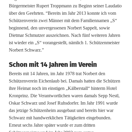
Bürgermeister Rupert Troppmann zu Beginn seiner Laudatio
l
über den Geehrten. “Bereits im Jahr 2013 konnte ich vom
e
Schützenverein zwei Männer mit dem Familiennamen „S“
beginnend, den unvergessenen Norbert Sappelt, sowie
:
Dietmar Schmutzer auszeichnen. Nach fünf weiteren Jahren
N
ist wieder ein „S“ vorangestellt, nämlich 1. Schützenmeister
Norbert Schwarz.”
e
Schon mit 14 Jahren im Verein
u
Bereits mit 14 Jahren, im Jahr 1978 trat Norbert den
s
Schützenverein Eichenlaub bei. Damals hatten die Schützen
t
ihre Heimat noch im einstigen „Kälberstall“ hinterm Hotel
Kronprinz. Die Verantwortlichen waren damals Sepp Nestl,
a
Oskar Schwarz und Josef Ruhsdorfer. Im Jahr 1991 wurde
d
das jetzige Schützenheim ausgebaut und bereits hier war
Schwarz mit handwerklichen Tätigkeiten eingebunden.
t
Erneut sechs Jahre später wurde er zum dritten