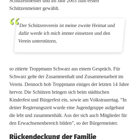
e
Schützenmeister und im Jahr 2003 zum ersten
Schützenmeister gewählt.
h
r
Der Schützenverein ist meine zweite Heimat und
dafür werde ich mich immer einsetzen und den
t
Verein unterstützen,
S
p
so zitierte Troppmann Schwarz aus einem Gespräch. Für
o
Schwarz gelte der Zusammenhalt und Zusammenarbeit im
r
Verein. Dennoch hob Troppmann einiges der letzten 14 Jahre
hervor. Die Schützen bringen sich beim städtischen
t
Kinderfest und Bürgerfest ein, sowie am Volkstrauertag. “In
l
deiner Regierungszeit wurde eine Jugendgruppe aufgebaut
die lebt und zusammenhält. Aus der sich auch Mitglieder für
e
den Erwachsenenbereich bilden”, so der Bürgermeister.
r
Rückendeckung der Familie