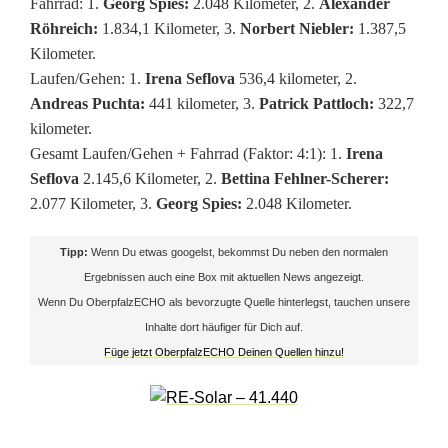
Fahrrad: 1.
Georg Spies:
2.048 Kilometer, 2.
Alexander
i
Röhreich:
1.834,1 Kilometer, 3.
Norbert Niebler:
1.387,5
k
Kilometer.
Laufen/Gehen: 1.
Irena Seflova
536,4 kilometer, 2.
e
Andreas Puchta:
441 kilometer, 3.
Patrick Pattloch:
322,7
kilometer.
Gesamt Laufen/Gehen + Fahrrad (Faktor: 4:1): 1.
Irena
&
Seflova
2.145,6 Kilometer, 2.
Bettina Fehlner-Scherer:
R
2.077 Kilometer, 3.
Georg Spies:
2.048 Kilometer.
u
Tipp:
Wenn Du etwas googelst, bekommst Du neben den normalen
n
Ergebnissen auch eine Box mit aktuellen News angezeigt.
Wenn Du OberpfalzECHO als bevorzugte Quelle hinterlegst, tauchen unsere
R
Inhalte dort häufiger für Dich auf.
Füge jetzt OberpfalzECHO Deinen Quellen hinzu!
i
e
d