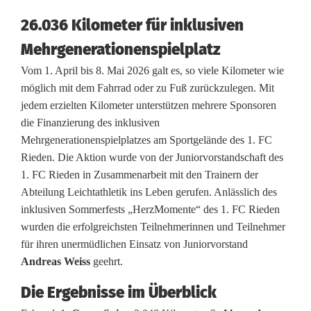
h
26.036 Kilometer für inklusiven
s
Mehrgenerationenspielplatz
t
Vom 1. April bis 8. Mai 2026 galt es, so viele Kilometer wie
e
möglich mit dem Fahrrad oder zu Fuß zurückzulegen. Mit
jedem erzielten Kilometer unterstützen mehrere Sponsoren
A
die Finanzierung des inklusiven
u
Mehrgenerationenspielplatzes am Sportgelände des 1. FC
Rieden. Die Aktion wurde von der Juniorvorstandschaft des
f
1. FC Rieden in Zusammenarbeit mit den Trainern der
l
Abteilung Leichtathletik ins Leben gerufen. Anlässlich des
inklusiven Sommerfests „HerzMomente“ des 1. FC Rieden
a
wurden die erfolgreichsten Teilnehmerinnen und Teilnehmer
g
für ihren unermüdlichen Einsatz von Juniorvorstand
Andreas Weiss
geehrt.
e
Die Ergebnisse im Überblick
B