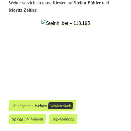
Weiter verzichten muss Riester auf
Stefan Pühler
und
h
Moritz Zeitler
.
'
s
n
o
c
h
m
a
l
Stadtgebiete Weiden
Weiden Stadt
,
SpVgg SV Weiden
Top-Meldung
J