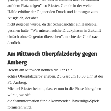
r
auf dem Platz zeigen”, so Riester. Gerade in der weiten
Hälfte erhöhte der Gegner den Druck und kam sogar zum
S
Ausgleich, der aber
p
nicht gegeben wurde, da der Schiedsrichter ein Handspiel
gesehen hatte. “Wir müssen solche Druckphasen in Zukunft
V
einfach ohne Gegentor überstehen”, machte der Chefcoach
g
deutlich.
g
Am Mittwoch Oberpfalzderby gegen
S
Amberg
V
Bereits am Mittwoch können die Fans ein
echtes Oberpfalzderby erleben. Zu Gast um 18:30 Uhr ist der
:
FC Amberg.
M
Michael Riester betonte, dass er nun in die Phase übergehen
würde, wo sich
a
die Stammformation für die kommenden Bayernliga-Spiele
c
formieren wird.