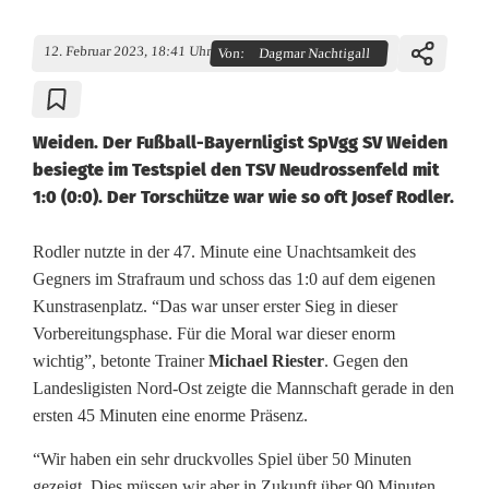
12. Februar 2023, 18:41 Uhr
Von:
Dagmar Nachtigall
Weiden. Der Fußball-Bayernligist SpVgg SV Weiden
besiegte im Testspiel den TSV Neudrossenfeld mit
1:0 (0:0). Der Torschütze war wie so oft Josef Rodler.
S
Rodler nutzte in der 47. Minute eine Unachtsamkeit des
Gegners im Strafraum und schoss das 1:0 auf dem eigenen
i
Kunstrasenplatz. “Das war unser erster Sieg in dieser
Vorbereitungsphase. Für die Moral war dieser enorm
e
wichtig”, betonte Trainer
Michael Riester
. Gegen den
g
Landesligisten Nord-Ost zeigte die Mannschaft gerade in den
ersten 45 Minuten eine enorme Präsenz.
f
ü
“Wir haben ein sehr druckvolles Spiel über 50 Minuten
gezeigt. Dies müssen wir aber in Zukunft über 90 Minuten