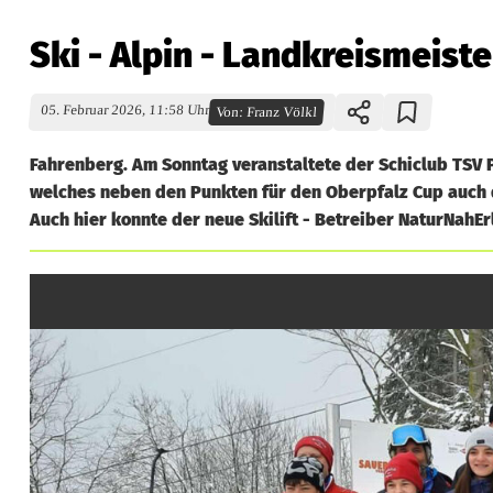
Ski - Alpin - Landkreismeist
05. Februar 2026, 11:58 Uhr
Von:
Franz Völkl
Fahrenberg. Am Sonntag veranstaltete der Schiclub TSV P
welches neben den Punkten für den Oberpfalz Cup auch d
Auch hier konnte der neue Skilift - Betreiber NaturNahE
S
k
i
-
A