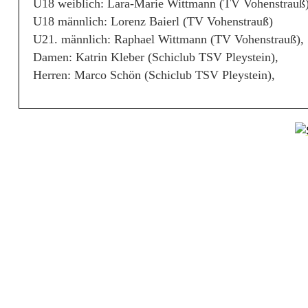
U18 weiblich: Lara-Marie Wittmann (TV Vohenstrauß)
i
U18 männlich: Lorenz Baierl (TV Vohenstrauß)
U21. männlich: Raphael Wittmann (TV Vohenstrauß),
t
Damen: Katrin Kleber (Schiclub TSV Pleystein),
t
Herren: Marco Schön (Schiclub TSV Pleystein),
e
l
t