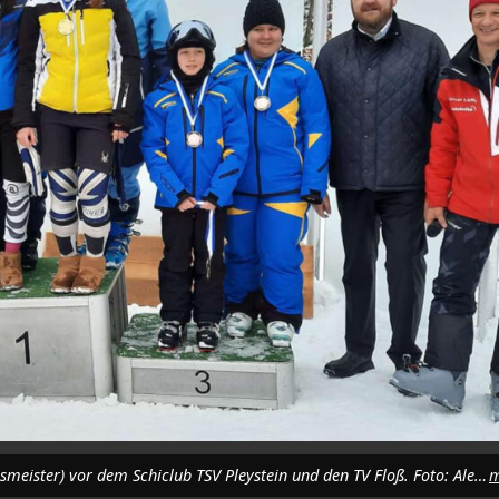
Die siegreichen drei Mannschaften der TV Vohenstrauß (Landkreismeister) vor dem Schiclub TSV Pleystein und den TV Floß. Foto: Alexander Schön
m