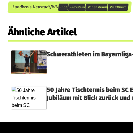
Landkreis Neustadt/WN
Floß
Pleystein
Vohenstrauß
Waldthurn
Ähnliche Artikel
Schwerathleten im Bayernliga
50 Jahre Tischtennis beim SC 
Jubiläum mit Blick zurück und