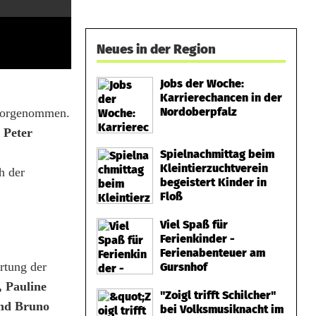
Neues in der Region
Jobs der Woche:
Karrierechancen in der
Nordoberpfalz
orgenommen.
s
Peter
Spielnachmittag beim
Kleintierzuchtverein
h der
begeistert Kinder in
Floß
Viel Spaß für
Ferienkinder -
Ferienabenteuer am
rtung der
Gursnhof
 Pauline
"Zoigl trifft Schilcher"
und Bruno
bei Volksmusiknacht im