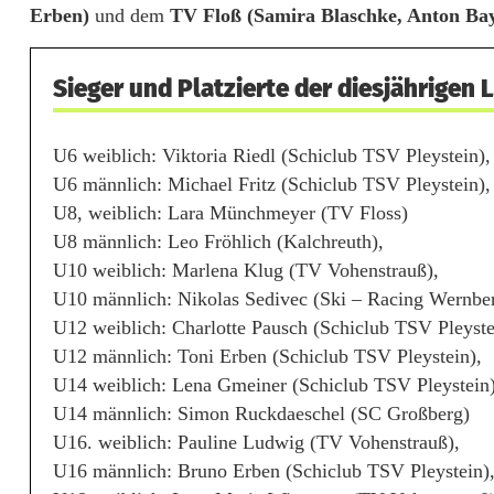
Erben)
und dem
TV Floß (Samira Blaschke, Anton Bay
a
h
Sieger und Platzierte der diesjährigen 
r
e
U6 weiblich: Viktoria Riedl (Schiclub TSV Pleystein),
U6 männlich: Michael Fritz (Schiclub TSV Pleystein),
n
U8, weiblich: Lara Münchmeyer (TV Floss)
b
U8 männlich: Leo Fröhlich (Kalchreuth),
U10 weiblich: Marlena Klug (TV Vohenstrauß),
e
U10 männlich: Nikolas Sedivec (Ski – Racing Wernber
r
U12 weiblich: Charlotte Pausch (Schiclub TSV Pleyste
U12 männlich: Toni Erben (Schiclub TSV Pleystein),
g
U14 weiblich: Lena Gmeiner (Schiclub TSV Pleystein)
e
U14 männlich: Simon Ruckdaeschel (SC Großberg)
r
U16. weiblich: Pauline Ludwig (TV Vohenstrauß),
U16 männlich: Bruno Erben (Schiclub TSV Pleystein)
m