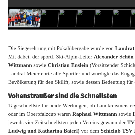
i
s
m
e
Die Siegerehrung mit Pokalübergabe wurde von
Landrat
i
Mit dabei, der sportl. Ski-Alpin-Leiter
Alexander Schön
s
Wittmann
sowie
Christian Enslein
(Vorsitzender Schicl
t
Landrat Meier ehrte alle Sportler und würdigte das Eng
Bevölkerung für den Skilift, sowie dessen Bedeutung für 
e
Vohenstraußer sind die Schnellsten
r
Tageschnellste für beide Wertungen, ob Landkreismeiste
a
oder im Oberpfalzcup waren
Raphael Wittmann
sowie
P
m
jeweils vier Zeitschnellsten jeden Vereins gewann der
TV
F
Ludwig und Katharina Baierl)
vor dem
Schiclub TSV 