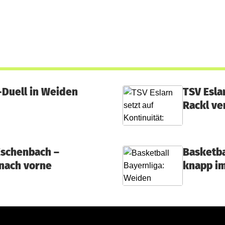
-Duell in Weiden
TSV Esla
Rackl ve
Eschenbach –
Basketba
 nach vorne
knapp i