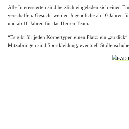
s
Alle Interessierten sind herzlich eingeladen sich einen E
t
verschaffen. Gesucht werden Jugendliche ab 10 Jahren fü
d
und ab 18 Jahren für das Herren Team.
u
“Es gibt für jeden Körpertypen einen Platz: ein „zu dick“ 
F
Mitzubringen sind Sportkleidung, eventuell Stollenschuh
o
o
t
b
a
l
l