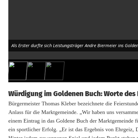
n
d
E
i
Als Erster durfte sich Leistungsträger Andre Biermeier ins Golde
n
t
r
a
Würdigung im Goldenen Buch: Worte des 
g
Bürgermeister Thomas Kleber bezeichnete die Feierstunde
i
Anlass für die Marktgemeinde. „Wir haben uns versammelt
einem Eintrag in das Goldene Buch der Marktgemeinde für 
n
ein sportlicher Erfolg. „Er ist das Ergebnis von Ehrgeiz,
s