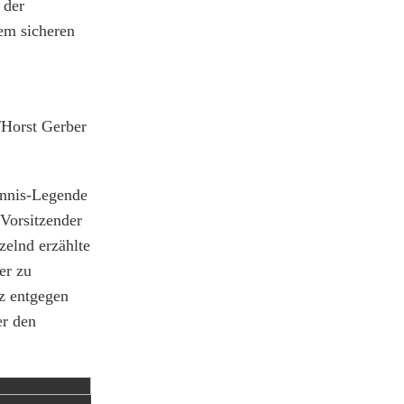
 der
nem sicheren
/Horst Gerber
tennis-Legende
 Vorsitzender
zelnd erzählte
er zu
nz entgegen
er den