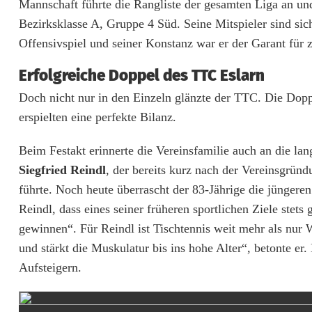
T
Mannschaft führte die Rangliste der gesamten Liga an und
Bezirksklasse A, Gruppe 4 Süd. Seine Mitspieler sind sic
T
Offensivspiel und seiner Konstanz war er der Garant für 
C
Erfolgreiche Doppel des TTC Eslarn
E
Doch nicht nur in den Einzeln glänzte der TTC. Die Dop
s
erspielten eine perfekte Bilanz.
l
Beim Festakt erinnerte die Vereinsfamilie auch an die lan
a
Siegfried Reindl
, der bereits kurz nach der Vereinsgrün
r
führte. Noch heute überrascht der 83-Jährige die jünger
Reindl, dass eines seiner früheren sportlichen Ziele ste
n
gewinnen“. Für Reindl ist Tischtennis weit mehr als nur W
f
und stärkt die Muskulatur bis ins hohe Alter“, betonte e
e
Aufsteigern.
i