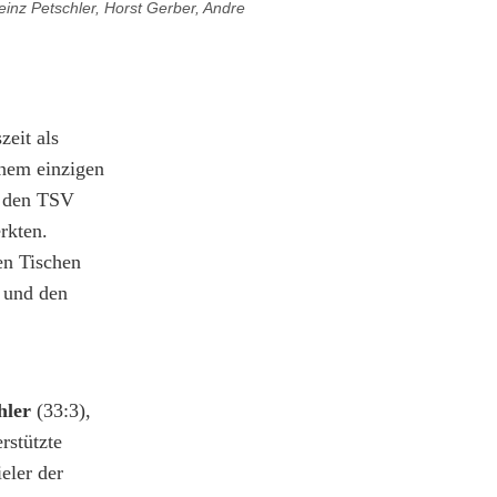
einz Petschler, Horst Gerber, Andre
eit als
inem einzigen
n den TSV
rkten.
en Tischen
t und den
hler
(33:3),
rstützte
eler der