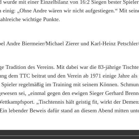
 wurde mit einer Einzelbilanz von 16:2 Siegen bester Spieler
h einig: „Ohne Andre wären wir nicht aufgestiegen.“ Mit sei
zahlreiche wichtige Punkte.
pel Andre Biermeier/Michael Zierer und Karl-Heinz Petschler
ge Tradition des Vereins. Mit dabei war die 83-jährige Tisch
dung dem TTC beitrat und den Verein ab 1971 einige Jahre als
en Spieler regelmäßig im Training mit seinem Können. Schmun
ts gewesen sei, „einmal gegen den ewigen Sieger Gerhard Brenn
ettkampfsport. „Tischtennis hält geistig fit, wirkt der Deme
r. Ein lebender Beweis dafür stand an diesem Abend mitten unt