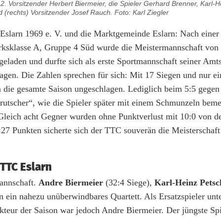
 2. Vorsitzender Herbert Biermeier, die Spieler Gerhard Brenner, Karl-H
 (rechts) Vorsitzender Josef Rauch. Foto: Karl Ziegler
Eslarn 1969 e. V. und die Marktgemeinde Eslarn: Nach einer
irksklasse A, Gruppe 4 Süd wurde die Meistermannschaft von
aden und durfte sich als erste Sportmannschaft seiner Amtsz
agen. Die Zahlen sprechen für sich: Mit 17 Siegen und nur e
n die gesamte Saison ungeschlagen. Lediglich beim 5:5 gege
usrutscher“, wie die Spieler später mit einem Schmunzeln beme
Gleich acht Gegner wurden ohne Punktverlust mit 10:0 von d
27 Punkten sicherte sich der TTC souverän die Meisterschaf
TTC Eslarn
annschaft.
Andre Biermeier
(32:4 Siege),
Karl-Heinz Petsc
n ein nahezu unüberwindbares Quartett. Als Ersatzspieler unte
teur der Saison war jedoch Andre Biermeier. Der jüngste Spi