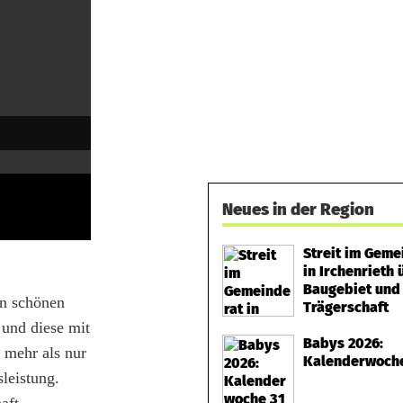
Neues in der Region
Streit im Geme
in Irchenrieth 
Baugebiet und 
en schönen
Trägerschaft
 und diese mit
Babys 2026:
 mehr als nur
Kalenderwoch
sleistung.