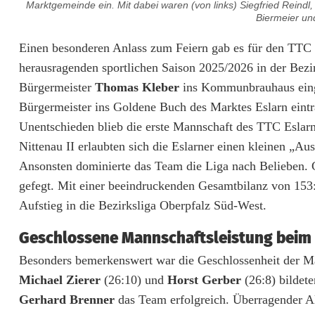
Marktgemeinde ein. Mit dabei waren (von links) Siegfried Reindl,
Biermeier und
S
Einen besonderen Anlass zum Feiern gab es für den TTC 
herausragenden sportlichen Saison 2025/2026 in der Bez
o
Bürgermeister
Thomas Kleber
ins Kommunbrauhaus eingel
u
Bürgermeister ins Goldene Buch des Marktes Eslarn eintr
Unentschieden blieb die erste Mannschaft des TTC Eslar
v
Nittenau II erlaubten sich die Eslarner einen kleinen „A
e
Ansonsten dominierte das Team die Liga nach Belieben. 
r
gefegt. Mit einer beeindruckenden Gesamtbilanz von 153:
Aufstieg in die Bezirksliga Oberpfalz Süd-West.
ä
n
Geschlossene Mannschaftsleistung beim 
Besonders bemerkenswert war die Geschlossenheit der M
e
Michael Zierer
(26:10) und
Horst Gerber
(26:8) bildete
r
Gerhard Brenner
das Team erfolgreich. Überragender Ak