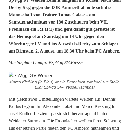
SpVgg SV Weiden kommt langsam ins Rollen. Nach dem
p
Derby-Sieg gegen die DJK Ammerthal holte sich die
Mannschaft von Trainer Tomas Galasek am
V
Samstagnachmittag vor 180 Zuschauern beim VfL
g
Frohnlach ein 3:1 (1:1) und geht damit gut gerüstet ist
das Heimspiel am Samstag um 14 Uhr gegen den
g
Würzburger FV und ins Auswärts-Derby zum Schlager
S
am Dienstag, 2. August, um 18.30 Uhr beim FC Amberg.
V
Von Stephan Landgraf/SpVgg SV-Presse
W
e
Marco Kießling (in Blau) war in Frohnlach zweimal zur Stelle.
Bild: SpVgg SV-Presse/Nachtigall
i
Mit gleich zwei Umstellungen wartete Weiden auf: Dennis
d
Paulus begann für Alexander Jobst und Marco Kießling für
Josef Rodler. Letzterer passte sich hervorragend in den
e
Weidener Sturm ein. Die Frohnlacher wollten ihren Schwung
n
aus der letzten Partie gegen den FC Amberg mitnehmen und