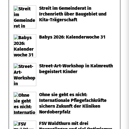
Streit im Gemeinderat in
l
Irchenrieth über Baugebiet und
Kita-Trägerschaft
g
s
Babys 2026: Kalenderwoche 31
s
p
u
Street-Art-Workshop in Kalmreuth
begeistert Kinder
r
Ohne sie geht es nicht:
Internationale Pflegefachkräfte
sichern Zukunft der Kliniken
Nordoberpfalz
FSV Waldthurn mit drei