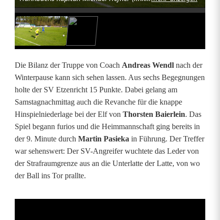
e
n
r
i
Die Bilanz der Truppe von Coach
Andreas Wendl
nach der
c
Winterpause kann sich sehen lassen. Aus sechs Begegnungen
holte der SV Etzenricht 15 Punkte. Dabei gelang am
h
Samstagnachmittag auch die Revanche für die knappe
t
Hinspielniederlage bei der Elf von
Thorsten Baierlein
. Das
Spiel begann furios und die Heimmannschaft ging bereits in
b
der 9. Minute durch
Martin Pasieka
in Führung. Der Treffer
l
war sehenswert: Der SV-Angreifer wuchtete das Leder von
der Strafraumgrenze aus an die Unterlatte der Latte, von wo
e
der Ball ins Tor prallte.
i
b