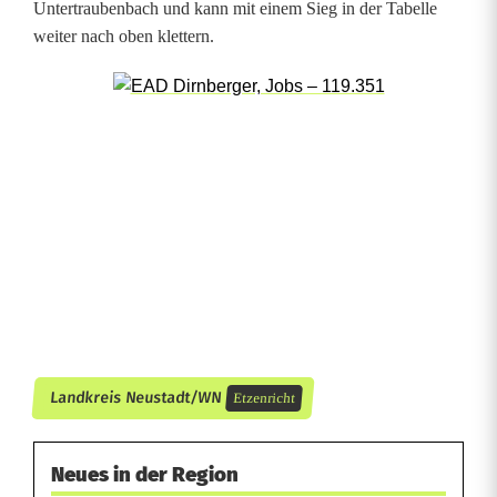
Untertraubenbach und kann mit einem Sieg in der Tabelle
t
weiter nach oben klettern.
e
r
i
n
d
e
r
E
Landkreis Neustadt/WN
Etzenricht
r
f
Neues in der Region
o