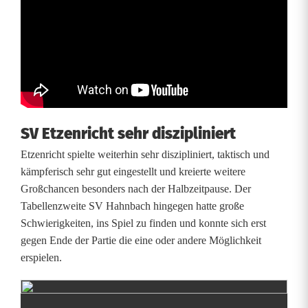
t
i
n
d
e
SV Etzenricht sehr diszipliniert
r
Etzenricht spielte weiterhin sehr diszipliniert, taktisch und
B
kämpferisch sehr gut eingestellt und kreierte weitere
e
Großchancen besonders nach der Halbzeitpause. Der
Tabellenzweite SV Hahnbach hingegen hatte große
z
Schwierigkeiten, ins Spiel zu finden und konnte sich erst
i
gegen Ende der Partie die eine oder andere Möglichkeit
erspielen.
r
k