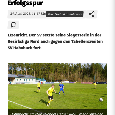
Erfolgsspur
24. April 2023, 11:17 Uhr
Von:
Norbert Tannhäuser
Etzenricht. Der SV setzte seine Siegesserie in der
Bezirksliga Nord auch gegen den Tabellenzweiten
SV Hahnbach fort.
S
V
E
t
z
Hahnbachs Kapitän Michael Hefner (links) erwartet den Ball, der Etzenrichter Stephan Herrmann (blaues Trikot) beobachtet. Foto: Norbert Tannhäuser
mehr anzeigen