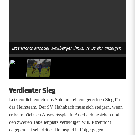
s
l
i
g
Etzenrichts Michael Wexlberger (links) verletzte sich in diesem Laufduell mit Hahnbachs Tobias Hüttner am Oberschenkel. Foto: Rudi Walberer
mehr anzeigen
a
N
o
r
Verdienter Sieg
d
Letztendlich endete das Spiel mit einem gerechten Sieg für
das Heimteam. Der SV Hahnbach muss sich steigern, wenn
w
er beim nächsten Auswärtsspiel in Auerbach bestehen und
e
den zweiten Tabellenplatz verteidigen will. Etzenricht
dagegen hat sein drittes Heimspiel in Folge gegen
i