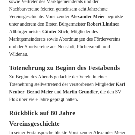
sowie Vertreter des Marktgemeinderats und der
l
Nachbarvereine feierten gemeinsam acht Jahrzehnte
Vereinsgeschichte. Vorsitzender
Alexander Meier
begrüßte
o
unter anderem den Ersten Bürgermeister
Robert Lindner
,
ß
Altbürgermeister
Günter Stich
, Mitglieder des
Marktgemeinderats sowie Abordnungen des Fördervereins
f
und der Sportvereine aus Neustadt, Püchersreuth und
e
Wildenau.
i
Totenehrung zu Beginn des Festabends
e
Zu Beginn des Abends gedachte der Verein in einer
Totenehrung stellvertretend der verstorbenen Mitglieder
Karl
r
Neuber
,
Bernd Meier
und
Martin Grundler
, die den SV
t
Floß über viele Jahre geprägt hatten.
8
Rückblick auf 80 Jahre
0
Vereinsgeschichte
-
In seiner Festansprache blickte Vorsitzender Alexander Meier