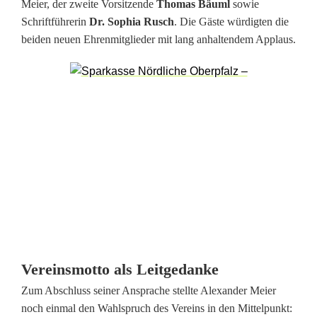
n
Meier, der zweite Vorsitzende
Thomas Bäuml
sowie
Schriftführerin
Dr. Sophia Rusch
. Die Gäste würdigten die
a
beiden neuen Ehrenmitglieder mit lang anhaltendem Applaus.
b
e
n
d
Vereinsmotto als Leitgedanke
Zum Abschluss seiner Ansprache stellte Alexander Meier
noch einmal den Wahlspruch des Vereins in den Mittelpunkt: