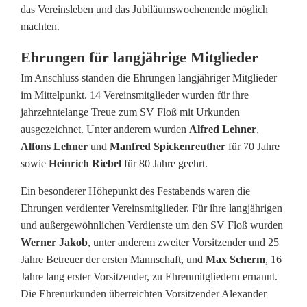
i
das Vereinsleben und das Jubiläumswochenende möglich
l
machten.
ä
Ehrungen für langjährige Mitglieder
u
Im Anschluss standen die Ehrungen langjähriger Mitglieder
im Mittelpunkt. 14 Vereinsmitglieder wurden für ihre
m
jahrzehntelange Treue zum SV Floß mit Urkunden
m
ausgezeichnet. Unter anderem wurden
Alfred Lehner
,
Alfons Lehner
und
Manfred Spickenreuther
für 70 Jahre
i
sowie
Heinrich Riebel
für 80 Jahre geehrt.
t
Ein besonderer Höhepunkt des Festabends waren die
E
Ehrungen verdienter Vereinsmitglieder. Für ihre langjährigen
und außergewöhnlichen Verdienste um den SV Floß wurden
h
Werner Jakob
, unter anderem zweiter Vorsitzender und 25
r
Jahre Betreuer der ersten Mannschaft, und
Max Scherm
, 16
Jahre lang erster Vorsitzender, zu Ehrenmitgliedern ernannt.
e
Die Ehrenurkunden überreichten Vorsitzender Alexander