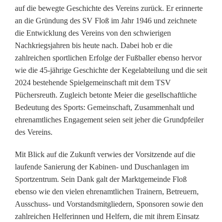
auf die bewegte Geschichte des Vereins zurück. Er erinnerte
j
an die Gründung des SV Floß im Jahr 1946 und zeichnete
ä
die Entwicklung des Vereins von den schwierigen
Nachkriegsjahren bis heute nach. Dabei hob er die
h
zahlreichen sportlichen Erfolge der Fußballer ebenso hervor
r
wie die 45-jährige Geschichte der Kegelabteilung und die seit
2024 bestehende Spielgemeinschaft mit dem TSV
i
Püchersreuth. Zugleich betonte Meier die gesellschaftliche
g
Bedeutung des Sports: Gemeinschaft, Zusammenhalt und
ehrenamtliches Engagement seien seit jeher die Grundpfeiler
e
des Vereins.
s
Mit Blick auf die Zukunft verwies der Vorsitzende auf die
J
laufende Sanierung der Kabinen- und Duschanlagen im
Sportzentrum. Sein Dank galt der Marktgemeinde Floß
u
ebenso wie den vielen ehrenamtlichen Trainern, Betreuern,
b
Ausschuss- und Vorstandsmitgliedern, Sponsoren sowie den
zahlreichen Helferinnen und Helfern, die mit ihrem Einsatz