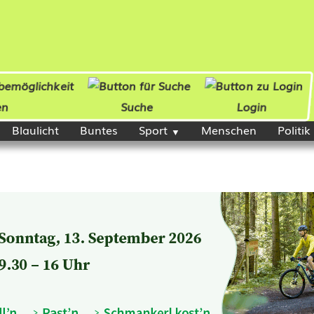
en
Suche
Login
Blaulicht
Buntes
Sport
Menschen
Politik