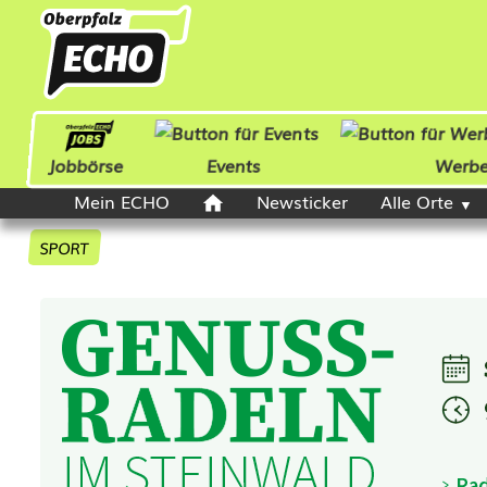
Jobbörse
Events
Werb
Mein ECHO
Newsticker
Alle Orte
SPORT