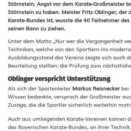
G
Störnstein. Angst vor dem Karate-Großmeister br
Störnstein zu haben. Meister Fritz Oblinger, der 
r
Karate-Bundes ist, wusste die 40 Teilnehmer des 
o
seinen Bann zu ziehen.
ß
Unter dem Motto „Nur wer die Vergangenheit verst
m
Techniken, welche von den Sportlern ins modern
Ausbildungsstand des Vereins zeigte sich auch dad
e
Beurteilung stellten, die Prüfung zum nächsthöh
i
Oblinger verspricht Unterstützung
s
Als sich der Spartenleiter
Markus Reisnecker
bei 
t
Wissen bedankte, versprach der Großmeister auch
e
Zusage, die die Sportler sicherlich weiterhin moti
r
Auch aus umliegenden Karate-Vereinen kamen die 
g
des Bayerischen Karate-Bundes, an ihrer Technik z