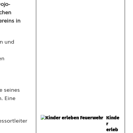
ojo-
schen
reins in
en und
en
e seines
. Eine
Kinde
ssortleiter
r
erleb