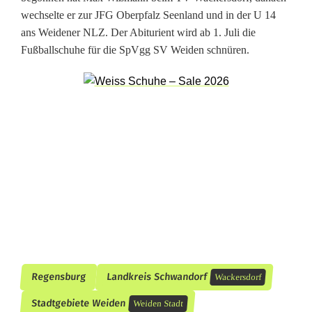
S
wechselte er zur JFG Oberpfalz Seenland und in der U 14
ans Weidener NLZ. Der Abiturient wird ab 1. Juli die
S
Fußballschuhe für die SpVgg SV Weiden schnüren.
V
J
a
h
n
R
e
g
e
Regensburg
Landkreis Schwandorf
Wackersdorf
n
Stadtgebiete Weiden
Weiden Stadt