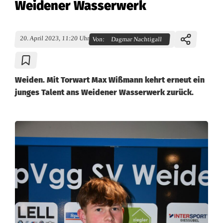
Weidener Wasserwerk
20. April 2023, 11:20 Uhr
Von:
Dagmar Nachtigall
Weiden. Mit Torwart Max Wißmann kehrt erneut ein
junges Talent ans Weidener Wasserwerk zurück.
T
a
l
e
n