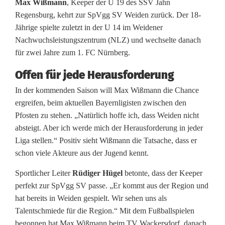
Max Wißmann
, Keeper der U 19 des SSV Jahn
r
Regensburg, kehrt zur SpVgg SV Weiden zurück. Der 18-
w
Jährige spielte zuletzt in der U 14 im Weidener
Nachwuchsleistungszentrum (NLZ) und wechselte danach
e
für zwei Jahre zum 1. FC Nürnberg.
c
Offen für jede Herausforderung
h
In der kommenden Saison will Max Wißmann die Chance
s
ergreifen, beim aktuellen Bayernligisten zwischen den
Pfosten zu stehen. „Natürlich hoffe ich, dass Weiden nicht
e
absteigt. Aber ich werde mich der Herausforderung in jeder
l
Liga stellen.“ Positiv sieht Wißmann die Tatsache, dass er
schon viele Akteure aus der Jugend kennt.
t
Sportlicher Leiter
Rüdiger Hügel
betonte, dass der Keeper
v
perfekt zur SpVgg SV passe. „Er kommt aus der Region und
o
hat bereits in Weiden gespielt. Wir sehen uns als
Talentschmiede für die Region.“ Mit dem Fußballspielen
m
begonnen hat Max Wißmann beim TV Wackersdorf, danach