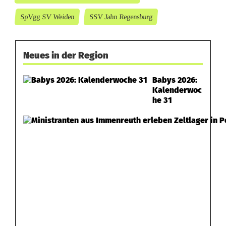
s
SpVgg SV Weiden
SSV Jahn Regensburg
b
u
Neues in der Region
r
Babys 2026:
g
Kalenderwoc
he 31
a
n
s
W
e
i
d