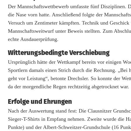
m
Der Mannschaftswettbewerb umfasste fünf Disziplinen. Den
g
die Nase vorn hatte. Anschließend folgte der Mannschaf
e
Versuch um Zentimeter kämpften. Technik und Geschick w
Mannschaftsweitwurf unter Beweis stellten. Zum Abschlu
i
echte Ausdauerprüfung.
s
Witterungsbedingte Verschiebung
t
Ursprünglich hätte der Wettkampf bereits vor einigen Wo
u
Sportlern damals einen Strich durch die Rechnung. „Bei 
n
geht vor Leistung“, betonte Drechsler. So konnte der We
da der morgendliche Regen rechtzeitig abgetrocknet war.
d
T
Erfolge und Ehrungen
Nach der Auswertung stand fest: Die Clausnitzer Grundsch
e
Sieger-T-Shirts in Empfang nehmen. Zweite wurde die H
m
Punkte) und der Albert-Schweitzer-Grundschule (16 Punk