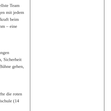
ellste Team
gen mit jedem
kraft beim
mm – eine
ungen
, Sicherheit
 Bühne gehen,
te die roten
schule (14