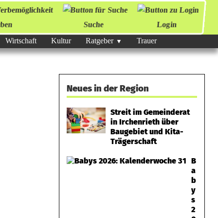
ben
Suche
Login
Wirtschaft
Kultur
Ratgeber
Trauer
Neues in der Region
Streit im Gemeinderat
in Irchenrieth über
Baugebiet und Kita-
Trägerschaft
B
a
b
y
s
2