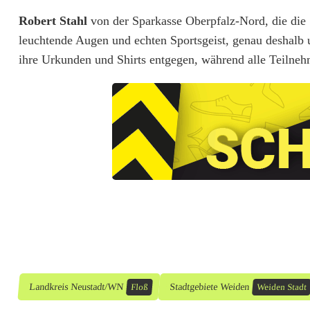
p
Robert Stahl
von der Sparkasse Oberpfalz-Nord, die die S
o
leuchtende Augen und echten Sportsgeist, genau deshalb 
b
ihre Urkunden und Shirts entgegen, während alle Teilneh
e
i
m
W
e
i
d
e
Landkreis Neustadt/WN
Stadtgebiete Weiden
Floß
Weiden Stadt
n