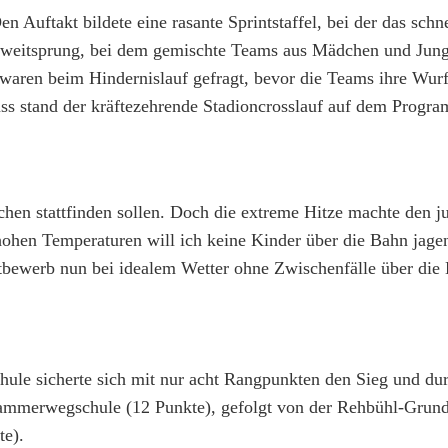
 Auftakt bildete eine rasante Sprintstaffel, bei der das schn
tsweitsprung, bei dem gemischte Teams aus Mädchen und Jun
aren beim Hindernislauf gefragt, bevor die Teams ihre Wurf
ss stand der kräftezehrende Stadioncrosslauf auf dem Progra
chen stattfinden sollen. Doch die extreme Hitze machte den j
hohen Temperaturen will ich keine Kinder über die Bahn jagen
ttbewerb nun bei idealem Wetter ohne Zwischenfälle über die
ule sicherte sich mit nur acht Rangpunkten den Sieg und durf
ammerwegschule (12 Punkte), gefolgt von der Rehbühl-Grund
te).