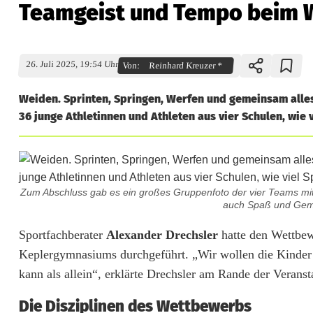
Teamgeist und Tempo beim W
26. Juli 2025, 19:54 Uhr
Von:
Reinhard Kreuzer *
Weiden. Sprinten, Springen, Werfen und gemeinsam alle
36 junge Athletinnen und Athleten aus vier Schulen, wie
Zum Abschluss gab es ein großes Gruppenfoto der vier Teams mit d
auch Spaß und Geme
T
Sportfachberater
Alexander Drechsler
hatte den Wettbewe
Keplergymnasiums durchgeführt. „Wir wollen die Kinder
e
kann als allein“, erklärte Drechsler am Rande der Veranst
a
Die Disziplinen des Wettbewerbs