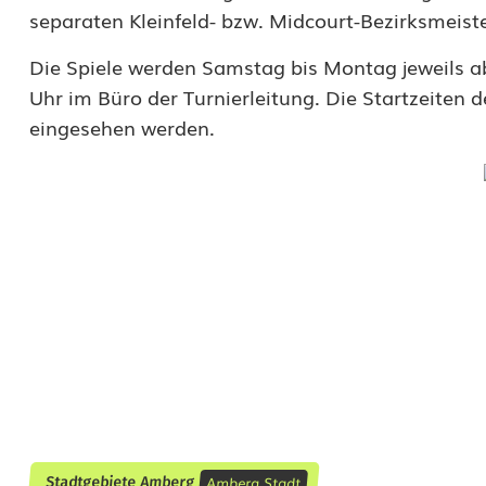
f
separaten Kleinfeld- bzw. Midcourt-Bezirksmeiste
g
Die Spiele werden Samstag bis Montag jeweils a
Uhr im Büro der Turnierleitung. Die Startzeiten 
e
eingesehen werden.
p
a
s
s
t
:
B
e
z
Amberg Stadt
Stadtgebiete Amberg