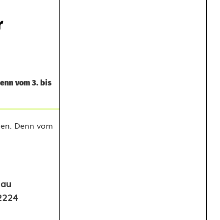
r
enn vom 3. bis
lau
92224