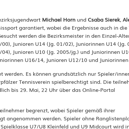
Bezirksjugendwart
Michael Horn
und
Csaba Sierek
,
Al
ssport garantiert, wobei die Ergebnisse auch in di
Gesucht werden die Bezirksmeister in den Einzel-Alte
/00), Junioren U14 (Jg. 01/02), Juniorinnen U14 (Jg. 
/04), Junioren U10 (Jg. 2005/jg.) und Juniorinnen U1
Juniorinnen U16/14, Junioren U12/10 und Juniorinne
et werden. Es können grundsätzlich nur Spieler/inne
rpfälzer Tennisverein spielberechtigt sind. Die teil
dlich bis 29. Mai, 22 Uhr über das Online-Portal
Teilnehmer begrenzt, wobei Spieler gemäß ihrer
zugt angenommen werden. Spieler ohne Ranglistenpl
Spielklasse U7/U8 Kleinfeld und U9 Midcourt wird in