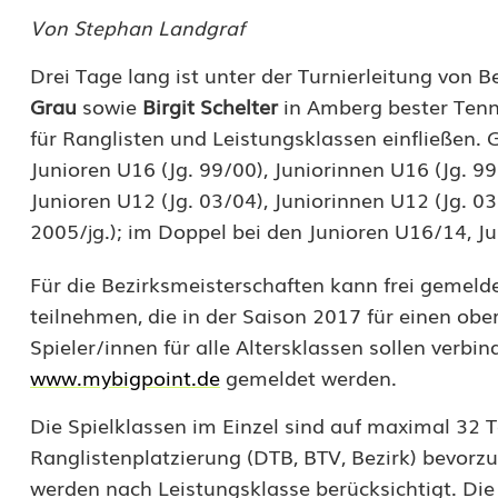
n
Von Stephan Landgraf
i
Drei Tage lang ist unter der Turnierleitung von 
s
Grau
sowie
Birgit Schelter
in Amberg bester Tenni
für Ranglisten und Leistungsklassen einfließen. 
t
Junioren U16 (Jg. 99/00), Juniorinnen U16 (Jg. 99
a
Junioren U12 (Jg. 03/04), Juniorinnen U12 (Jg. 03
l
2005/jg.); im Doppel bei den Junioren U16/14, 
e
Für die Bezirksmeisterschaften kann frei gemeld
n
teilnehmen, die in der Saison 2017 für einen obe
Spieler/innen für alle Altersklassen sollen verbin
t
www.mybigpoint.de
gemeldet werden.
e
Die Spielklassen im Einzel sind auf maximal 32 
a
Ranglistenplatzierung (DTB, BTV, Bezirk) bevor
u
werden nach Leistungsklasse berücksichtigt. Die 