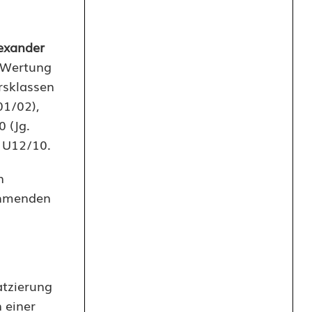
exander
e Wertung
rsklassen
01/02),
0 (Jg.
n U12/10.
n
nehmenden
atzierung
 einer