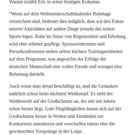
Warum erzählt Eric in seiner heutigen Kolumne.
E
“Wenn auf dem Weltmeisterschaftskalender Ruhetage
r
verzeichnet sind, bedeutet dies lediglich, dass wir den Fokus
unserer Aktivitäten auf andere Dinge jenseits des reinen
i
Sports legen. Ruhe im Sinne von Regeneration und Erholung
c
wird eher seltener gepflegt. Sponsorentermine und
Pressekonferenzen stehen neben leichten Trainingseinheiten
F
auf dem Programm, was angesichts der Erfolge der
r
deutschen Mannschaft eine wahre Freude und weniger eine
Belastung darstellt.
e
Auch wenn man derart beschäftigt ist, sind die Gedanken
n
natürlich schon beim nächsten Wettkampf. Es steht der
z
Wettbewerb auf der Großschanze an, der mir seit Jahren
schon besser liegt. Gute Flugfähigkeiten lassen sich auf der
e
Großschanze besser in Weiten und Abständen zur
l
Konkurrenz ummünzen und verschaffen einem eher die
gewünschten Vorsprünge in der Loipe.
: