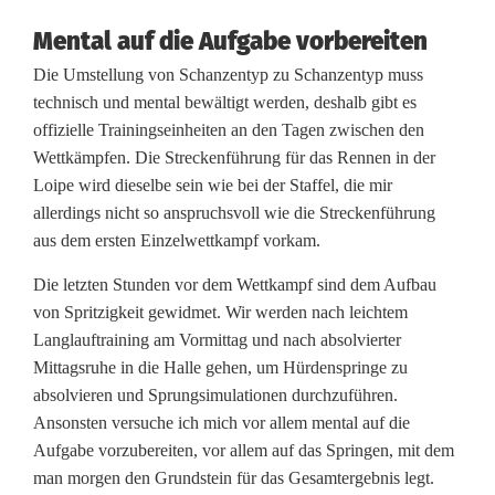
(
Mental auf die Aufgabe vorbereiten
Die Umstellung von Schanzentyp zu Schanzentyp muss
U
technisch und mental bewältigt werden, deshalb gibt es
n
offizielle Trainingseinheiten an den Tagen zwischen den
Wettkämpfen. Die Streckenführung für das Rennen in der
)
Loipe wird dieselbe sein wie bei der Staffel, die mir
R
allerdings nicht so anspruchsvoll wie die Streckenführung
aus dem ersten Einzelwettkampf vorkam.
u
Die letzten Stunden vor dem Wettkampf sind dem Aufbau
h
von Spritzigkeit gewidmet. Wir werden nach leichtem
e
Langlauftraining am Vormittag und nach absolvierter
Mittagsruhe in die Halle gehen, um Hürdenspringe zu
t
absolvieren und Sprungsimulationen durchzuführen.
a
Ansonsten versuche ich mich vor allem mental auf die
Aufgabe vorzubereiten, vor allem auf das Springen, mit dem
g
man morgen den Grundstein für das Gesamtergebnis legt.