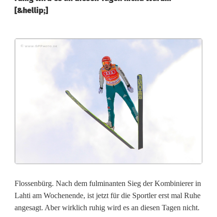
[&hellip;]
W
M
-
K
o
l
u
m
Flossenbürg. Nach dem fulminanten Sieg der Kombinierer in
n
Lahti am Wochenende, ist jetzt für die Sportler erst mal Ruhe
angesagt. Aber wirklich ruhig wird es an diesen Tagen nicht.
e