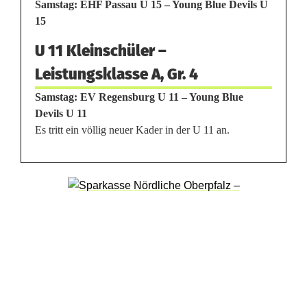
u
Samstag: EHF Passau U 15 – Young Blue Devils U
15
s
U 11 Kleinschüler –
Leistungsklasse A, Gr. 4
Samstag: EV Regensburg U 11 – Young Blue
Devils U 11
Es tritt ein völlig neuer Kader in der U 11 an.