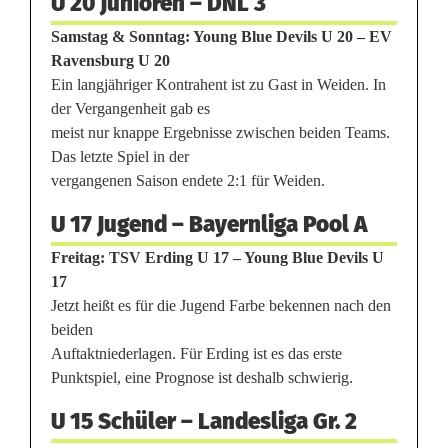
U 20 Junioren – DNL 3
e
Samstag & Sonntag: Young Blue Devils U 20 – EV
Ravensburg U 20
t
Ein langjähriger Kontrahent ist zu Gast in Weiden. In
der Vergangenheit gab es
t
meist nur knappe Ergebnisse zwischen beiden Teams.
k
Das letzte Spiel in der
vergangenen Saison endete 2:1 für Weiden.
a
U 17 Jugend – Bayernliga Pool A
m
Freitag: TSV Erding U 17 – Young Blue Devils U
p
17
f
Jetzt heißt es für die Jugend Farbe bekennen nach den
beiden
m
Auftaktniederlagen. Für Erding ist es das erste
o
Punktspiel, eine Prognose ist deshalb schwierig.
d
U 15 Schüler – Landesliga Gr. 2