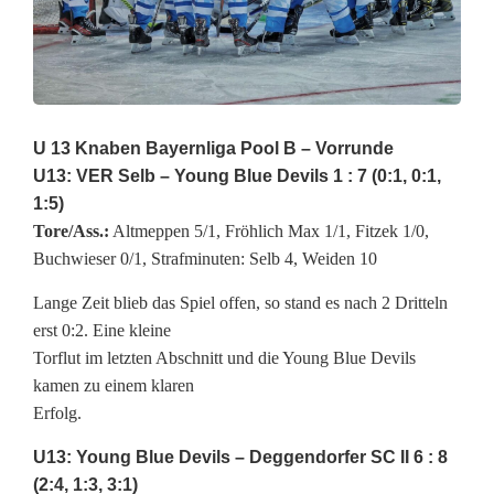
g
B
l
u
U 13 Knaben Bayernliga Pool B – Vorrunde
U13: VER Selb – Young Blue Devils 1 : 7 (0:1, 0:1,
e
1:5)
D
Tore/Ass.:
Altmeppen 5/1, Fröhlich Max 1/1, Fitzek 1/0,
Buchwieser 0/1, Strafminuten: Selb 4, Weiden 10
e
Lange Zeit blieb das Spiel offen, so stand es nach 2 Dritteln
v
erst 0:2. Eine kleine
i
Torflut im letzten Abschnitt und die Young Blue Devils
kamen zu einem klaren
l
Erfolg.
s
U13: Young Blue Devils – Deggendorfer SC II 6 : 8
s
(2:4, 1:3, 3:1)