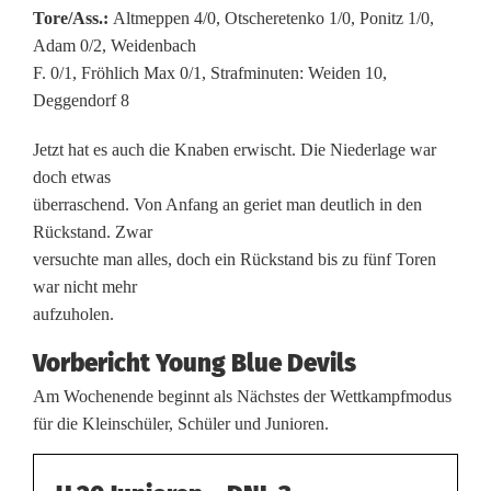
Tore/Ass.:
Altmeppen 4/0, Otscheretenko 1/0, Ponitz 1/0,
t
Adam 0/2, Weidenbach
a
F. 0/1, Fröhlich Max 0/1, Strafminuten: Weiden 10,
Deggendorf 8
r
Jetzt hat es auch die Knaben erwischt. Die Niederlage war
t
doch etwas
e
überraschend. Von Anfang an geriet man deutlich in den
Rückstand. Zwar
n
versuchte man alles, doch ein Rückstand bis zu fünf Toren
i
war nicht mehr
aufzuholen.
n
Vorbericht Young Blue Devils
d
Am Wochenende beginnt als Nächstes der Wettkampfmodus
e
für die Kleinschüler, Schüler und Junioren.
n
W