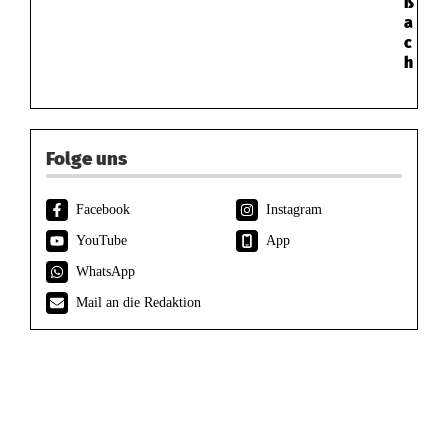
ß
a
c
h
Folge uns
Facebook
Instagram
YouTube
App
WhatsApp
Mail an die Redaktion