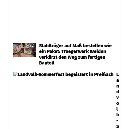
Stahlträger auf Maß bestellen wie
ein Paket: Traegerwerk Weiden
verkürzt den Weg zum fertigen
Bauteil
L
a
n
d
v
o
l
k
-
S