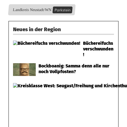
a
Parkstein
Landkreis Neustadt/WN
u
e
Neues in der Region
r
Büchereifuchs
a
verschwunden
!
n
Bockboanig: Samma denn alle nur
z
noch Vollpfosten?
e
i
g
e
A