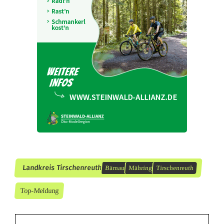
t
a
d
t
Landkreis Tirschenreuth
Bärnau
Mähring
Tirschenreuth
Top-Meldung