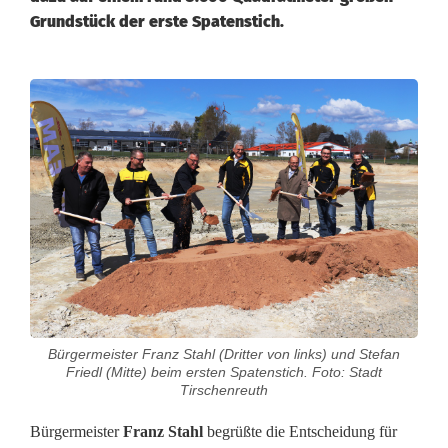
Grundstück der erste Spatenstich.
D
e
u
t
s
c
h
Bürgermeister Franz Stahl (Dritter von links) und Stefan
e
Friedl (Mitte) beim ersten Spatenstich. Foto: Stadt
Tirschenreuth
P
Bürgermeister
Franz Stahl
begrüßte die Entscheidung für
o