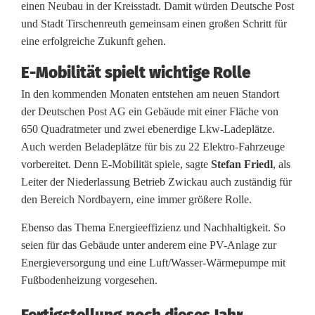
einen Neubau in der Kreisstadt. Damit würden Deutsche Post
s
und Stadt Tirschenreuth gemeinsam einen großen Schritt für
eine erfolgreiche Zukunft gehen.
t
E-Mobilität spielt wichtige Rolle
i
In den kommenden Monaten entstehen am neuen Standort
n
der Deutschen Post AG ein Gebäude mit einer Fläche von
v
650 Quadratmeter und zwei ebenerdige Lkw-Ladeplätze.
Auch werden Beladeplätze für bis zu 22 Elektro-Fahrzeuge
e
vorbereitet. Denn E-Mobilität spiele, sagte
Stefan Friedl
, als
s
Leiter der Niederlassung Betrieb Zwickau auch zuständig für
den Bereich Nordbayern, eine immer größere Rolle.
t
Ebenso das Thema Energieeffizienz und Nachhaltigkeit. So
i
seien für das Gebäude unter anderem eine PV-Anlage zur
e
Energieversorgung und eine Luft/Wasser-Wärmepumpe mit
Fußbodenheizung vorgesehen.
r
t