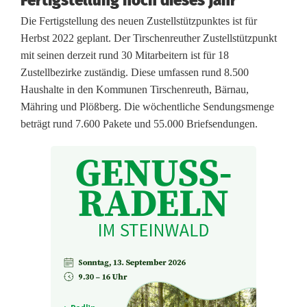
Fertigstellung noch dieses Jahr
Die Fertigstellung des neuen Zustellstützpunktes ist für
i
Herbst 2022 geplant. Der Tirschenreuther Zustellstützpunkt
n
mit seinen derzeit rund 30 Mitarbeitern ist für 18
Zustellbezirke zuständig. Diese umfassen rund 8.500
d
Haushalte in den Kommunen Tirschenreuth, Bärnau,
e
Mähring und Plößberg. Die wöchentliche Sendungsmenge
beträgt rund 7.600 Pakete und 55.000 Briefsendungen.
r
K
r
e
i
s
s