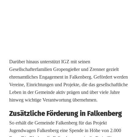
d
e
t
3
0
.
Darüber hinaus unterstützt IGZ mit seinen
0
Gesellschafterfamilien Gropengießer und Zrenner gezielt
ehrenamtliches Engagement in Falkenberg. Gefördert werden
0
Vereine, Einrichtungen und Projekte, die das gesellschaftliche
0
Leben in der Gemeinde aktiv prägen und über viele Jahre
hinweg wichtige Verantwortung übernehmen.
E
Zusätzliche Förderung in Falkenberg
u
So erhält die Gemeinde Falkenberg für das Projekt
r
Jugendwagen Falkenberg eine Spende in Höhe von 2.000