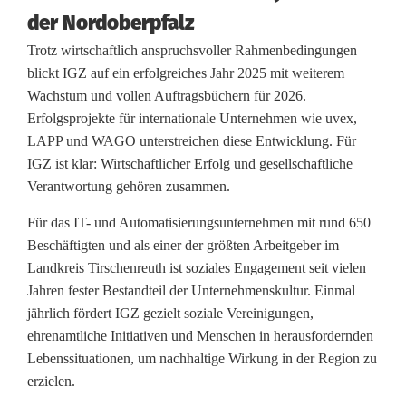
o
der Nordoberpfalz
l
Trotz wirtschaftlich anspruchsvoller Rahmenbedingungen
blickt IGZ auf ein erfolgreiches Jahr 2025 mit weiterem
g
Wachstum und vollen Auftragsbüchern für 2026.
t
Erfolgsprojekte für internationale Unternehmen wie uvex,
LAPP und WAGO unterstreichen diese Entwicklung. Für
r
IGZ ist klar: Wirtschaftlicher Erfolg und gesellschaftliche
i
Verantwortung gehören zusammen.
f
Für das IT- und Automatisierungsunternehmen mit rund 650
Beschäftigten und als einer der größten Arbeitgeber im
f
Landkreis Tirschenreuth ist soziales Engagement seit vielen
t
Jahren fester Bestandteil der Unternehmenskultur. Einmal
jährlich fördert IGZ gezielt soziale Vereinigungen,
s
ehrenamtliche Initiativen und Menschen in herausfordernden
o
Lebenssituationen, um nachhaltige Wirkung in der Region zu
erzielen.
z