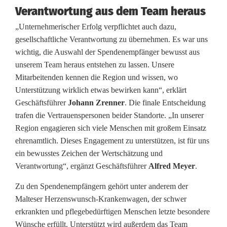
i
Verantwortung aus dem Team heraus
„Unternehmerischer Erfolg verpflichtet auch dazu,
a
gesellschaftliche Verantwortung zu übernehmen. Es war uns
l
wichtig, die Auswahl der Spendenempfänger bewusst aus
unserem Team heraus entstehen zu lassen. Unsere
e
Mitarbeitenden kennen die Region und wissen, wo
s
Unterstützung wirklich etwas bewirken kann“, erklärt
Geschäftsführer
Johann Zrenner
. Die finale Entscheidung
E
trafen die Vertrauenspersonen beider Standorte. „In unserer
n
Region engagieren sich viele Menschen mit großem Einsatz
ehrenamtlich. Dieses Engagement zu unterstützen, ist für uns
g
ein bewusstes Zeichen der Wertschätzung und
a
Verantwortung“, ergänzt Geschäftsführer
Alfred Meyer
.
g
Zu den Spendenempfängern gehört unter anderem der
Malteser Herzenswunsch-Krankenwagen, der schwer
e
erkrankten und pflegebedürftigen Menschen letzte besondere
m
Wünsche erfüllt. Unterstützt wird außerdem das Team