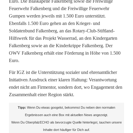
o
Euro. Die Blaskapelle Falkenberg sowie die Freiwillige
Feuerwehr Falkenberg und die Freiwillige Feuerwehr
Gumpen werden jeweils mit 1.500 Euro unterstützt.
Ebenfalls 1.500 Euro gehen an den Krieger- und
Soldatenbund Falkenberg, an das Rotary-Club-Stiftland-
Hilfswerk für das Projekt Wasserrad, an den Kindergarten
Falkenberg sowie an die Kinderkrippe Falkenberg. Der
OWV Falkenberg erhält eine Förderung in Höhe von 1.500
Euro.
Für IGZ ist die Unterstützung sozialer und ehrenamtlicher
Initiativen Ausdruck einer klaren Haltung: Verantwortung
endet nicht am Firmentor, sondern dort, wo Engagement den
Zusammenhalt einer Region stärkt.
Tipp:
Wenn Du etwas googelst, bekommst Du neben den normalen
Ergebnissen auch eine Box mit aktuellen News angezeigt.
Wenn Du OberpfalzECHO als bevorzugte Quelle hinterlegst, tauchen unsere
Inhalte dort häufiger für Dich auf.