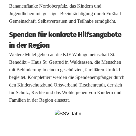
Bananenflanke Nordoberpfalz, das Kindern und
e
Jugendlichen mit geistiger Beeinträchtigung durch Fußball
n
Gemeinschaft, Selbstvertrauen und Teilhabe ermöglicht.
t
Spenden für konkrete Hilfsangebote
:
in der Region
I
Weitere Mittel gehen an die KJF Wohngemeinschaft St.
Benedikt – Haus St. Gertrud in Waldsassen, die Menschen
G
mit Behinderung in einem geschützten, familiären Umfeld
Z
begleitet. Komplettiert werden die Spendenempfänger durch
den Kinderschutzbund Ortsverband Tirschenreuth, der sich
s
für Schutz, Rechte und das Wohlergehen von Kindern und
p
Familien in der Region einsetzt.
e
n