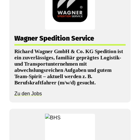
c
h
e
Wagner Spedition Service
:
Richard Wagner GmbH & Co. KG Spedition ist
K
ein zuverlässiges, familiär geprägtes Logistik-
und Transportunternehmen mit
a
abwechslungsreichen Aufgaben und gutem
Team-Spirit – aktuell werden z. B.
r
Berufskraftfahrer (m/w/d) gesucht.
r
Zu den Jobs
i
e
r