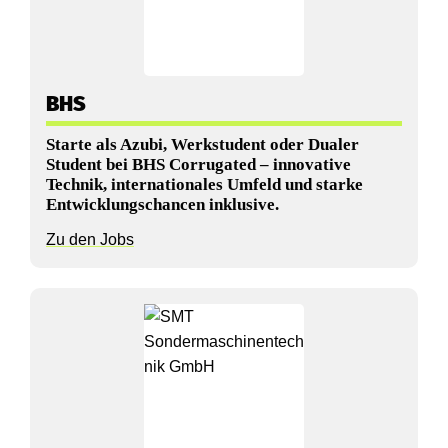
e
c
h
BHS
a
Starte als Azubi, Werkstudent oder Dualer
n
Student bei BHS Corrugated – innovative
Technik, internationales Umfeld und starke
c
Entwicklungschancen inklusive.
e
Zu den Jobs
n
i
n
d
e