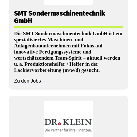
r
SMT Sondermaschinentechnik
N
GmbH
o
Die SMT Sondermaschinentechnik GmbH ist ein
r
spezialisiertes Maschinen- und
Anlagenbauunternehmen mit Fokus auf
d
innovative Fertigungssysteme und
wertschätzendem Team-Spirit – aktuell werden
o
u. a. Produktionshelfer / Helfer in der
Lackiervorbereitung (m/w/d) gesucht.
b
Zu den Jobs
e
r
p
f
a