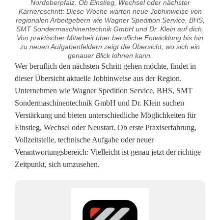
Nordoberpfalz. Ob Einstieg, Wechsel oder nächster
Karriereschritt: Diese Woche warten neue Jobhinweise von
regionalen Arbeitgebern wie Wagner Spedition Service, BHS,
SMT Sondermaschinentechnik GmbH und Dr. Klein auf dich.
Von praktischer Mitarbeit über berufliche Entwicklung bis hin
zu neuen Aufgabenfeldern zeigt die Übersicht, wo sich ein
genauer Blick lohnen kann.
J
Wer beruflich den nächsten Schritt gehen möchte, findet in
dieser Übersicht aktuelle Jobhinweise aus der Region.
o
Unternehmen wie Wagner Spedition Service, BHS, SMT
Sondermaschinentechnik GmbH und Dr. Klein suchen
b
Verstärkung und bieten unterschiedliche Möglichkeiten für
s
Einstieg, Wechsel oder Neustart. Ob erste Praxiserfahrung,
Vollzeitstelle, technische Aufgabe oder neuer
d
Verantwortungsbereich: Vielleicht ist genau jetzt der richtige
e
Zeitpunkt, sich umzusehen.
r
W
o