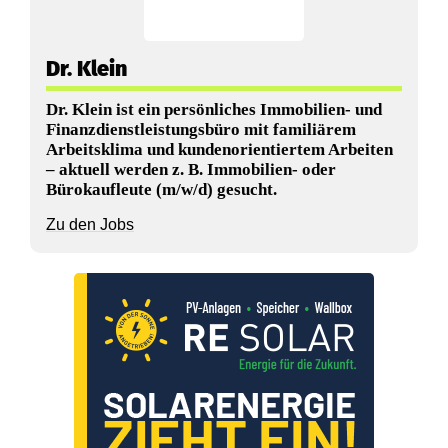
l
z
Dr. Klein
Dr. Klein ist ein persönliches Immobilien- und
Finanzdienstleistungsbüro mit familiärem
Arbeitsklima und kundenorientiertem Arbeiten
– aktuell werden z. B. Immobilien- oder
Bürokaufleute (m/w/d) gesucht.
Zu den Jobs