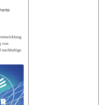
herte
rentwicklung
g von
 nachhaltige