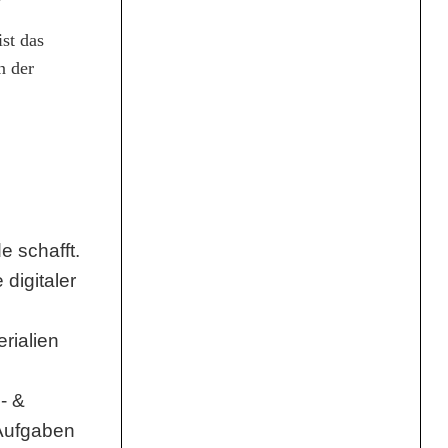
st das
n der
e schafft.
digitaler
rialien
- &
 Aufgaben