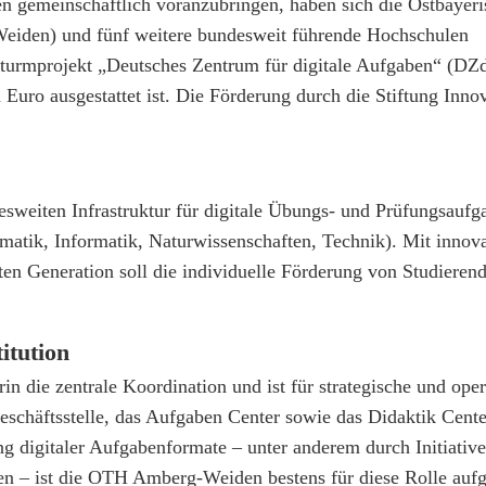
en gemeinschaftlich voranzubringen, haben sich die Ostbayeri
den) und fünf weitere bundesweit führende Hochschulen
turmprojekt „Deutsches Zentrum für digitale Aufgaben“ (DZd
uro ausgestattet ist. Die Förderung durch die Stiftung Innov
esweiten Infrastruktur für digitale Übungs- und Prüfungsaufg
atik, Informatik, Naturwissenschaften, Technik). Mit innova
en Generation soll die individuelle Förderung von Studierend
itution
die zentrale Koordination und ist für strategische und oper
eschäftsstelle, das Aufgaben Center sowie das Didaktik Center
g digitaler Aufgabenformate – unter anderem durch Initiativ
 – ist die OTH Amberg-Weiden bestens für diese Rolle aufge