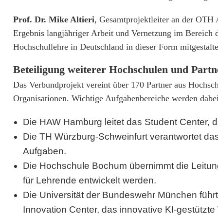
i
Prof. Dr. Mike Altieri
, Gesamtprojektleiter an der OTH 
d
Ergebnis langjähriger Arbeit und Vernetzung im Bereich d
e
Hochschullehre in Deutschland in dieser Form mitgestalte
n
Beteiligung weiterer Hochschulen und Partn
l
Das Verbundprojekt vereint über 170 Partner aus Hochsch
e
Organisationen. Wichtige Aufgabenbereiche werden dab
i
Die HAW Hamburg leitet das Student Center, da
t
Die TH Würzburg-Schweinfurt verantwortet das 
Aufgaben.
e
Die Hochschule Bochum übernimmt die Leitung
t
für Lehrende entwickelt werden.
b
Die Universität der Bundeswehr München führ
u
Innovation Center, das innovative KI-gestützte