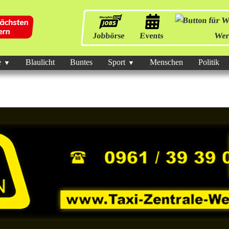
Jobbörse
Events
Wer
e
Blaulicht
Buntes
Sport
Menschen
Politik