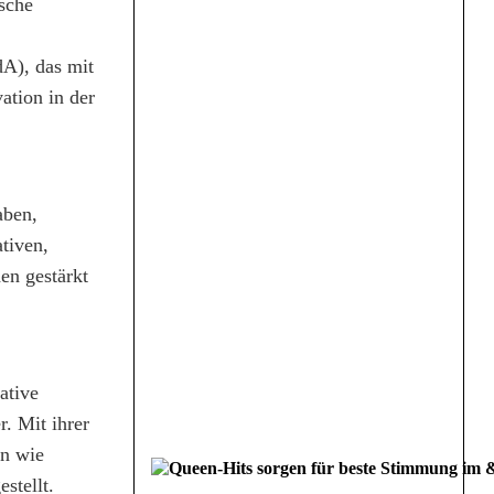
sche
A), das mit
ation in der
aben,
tiven,
en gestärkt
ative
. Mit ihrer
en wie
stellt.