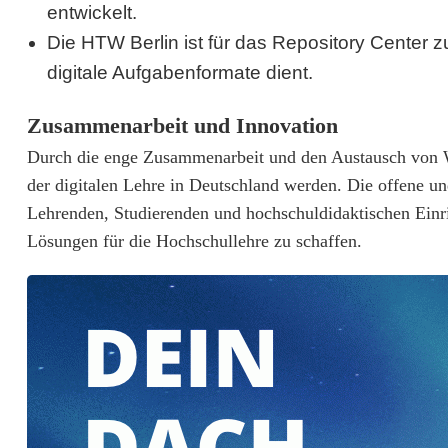
entwickelt.
n
Die HTW Berlin ist für das Repository Center zu
d
digitale Aufgabenformate dient.
e
Zusammenarbeit und Innovation
s
Durch die enge Zusammenarbeit und den Austausch von W
w
der digitalen Lehre in Deutschland werden. Die offene un
e
Lehrenden, Studierenden und hochschuldidaktischen Einr
Lösungen für die Hochschullehre zu schaffen.
i
t
e
s
L
e