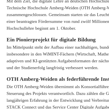
O
Mit dem Ziel, die digitale Lehre an deutschen Hochschul
Technische Hochschule Amberg-Weiden (OTH Amberg-Wei
T
zusammengeschlossen. Gemeinsam starten sie das Leucht
H
einer beantragten Fördersumme von rund zwölf Millionen E
Hochschullehre beginnt am 1. Oktober.
A
m
Ein Pionierprojekt für digitale Bildung
b
Im Mittelpunkt steht der Aufbau einer nachhaltigen, bund
insbesondere in den WiMINT-Fächern (Wirtschaft, Mathem
e
adaptiven und KI-gestützten Aufgabenformaten der nächst
r
und der Studienerfolg langfristig verbessert werden.
g
OTH Amberg-Weiden als federführende Inst
-
Die OTH Amberg-Weiden übernimmt als Konsortialführerin 
W
Steuerung des Projekts verantwortlich. Dazu zählen die G
langjährigen Erfahrung in der Entwicklung und Verbreitun
e
STACK Connect und das Service Center Digitale Aufgaben