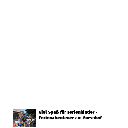
s
t
j
u
b
i
l
ä
u
m
Viel Spaß für Ferienkinder -
Ferienabenteuer am Gursnhof