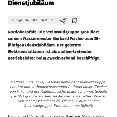
Dienstjubiläum
30. September 2023, 16:00 Uhr
Nordoberpfalz. Die Steinwaldgruppe gratuliert
seinem Wassermeister Gerhard Fischer zum 25-
jährigen Dienstjubiläum. Der gelernte
Elektroinstallateur ist als stellvertretender
Betriebsleiter beim Zweckverband beschäftigt.
W
Matthias Götz (links) Geschäftsleiter der Steinwaldgruppe,
a
Landrat und Verbandsvorsitzender Andreas Meier (Zweiter
von links) und der Kaufmännische Leiter Johannes Schießl
s
(rechts) gratulieren dem Jubilar Gerhard Fischer (Zweiter
von rechts) zu seinem 25. Dienstjubiläum bei der
Steinwaldgruppe. Foto: Johannes Schießl
s
Landrat und Verbandsvorsitzender
Andreas Meier
dankte