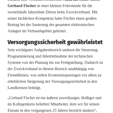
e
Gerhard Fischer
in einer kleinen Feierstunde für die
r
zweieinhalb Jahrzehnte Dienst beim Zweckverband. Mit
m
seiner fachlichen Kompetenz habe Fischer einen großen
Beitrag bei der Sanierung der gesamten elektronischen
e
Anlagen im Verbandsgebiet geleistet.
i
Versorgungssicherheit gewährleistet
s
Sein wichtigster Aufgabenbereich umfasst die Steuerung,
Programmierung und Inbetriebnahme der technischen
t
Systeme von der Planung bis zur Fertigstellung. Dadurch ist
e
der Zweckverband in diesem Bereich unabhängig von
Fremdfirmen, was neben Kosteneinsparungen vor allem zu
r
erheblichen Steigerung der Versorgungssicherheit in den
G
Landkreisen beiträgt.
e
„Gerhard Fischer ist ein äußerst zuverlässiger, fleißiger und
im Kollegenkreis beliebter Mitarbeiter, dem wir für seinen
r
Einsatz in den vergangenen 25 Jahren herzlich danken“,