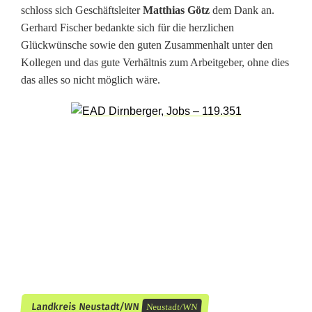
h
schloss sich Geschäftsleiter
Matthias Götz
dem Dank an.
Gerhard Fischer bedankte sich für die herzlichen
a
Glückwünsche sowie den guten Zusammenhalt unter den
r
Kollegen und das gute Verhältnis zum Arbeitgeber, ohne dies
das alles so nicht möglich wäre.
d
F
i
s
c
h
e
r
f
Landkreis Neustadt/WN
Neustadt/WN