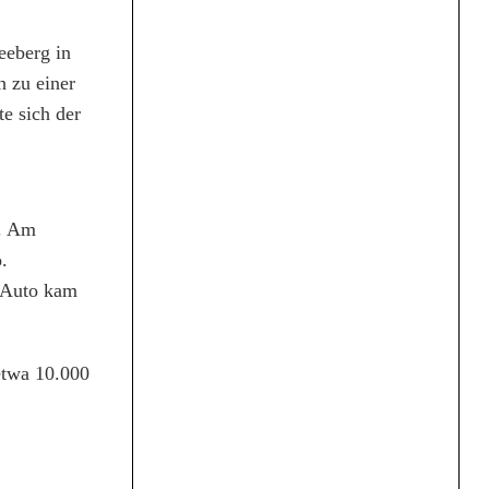
eeberg in
h zu einer
te sich der
e. Am
.
s Auto kam
etwa 10.000