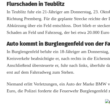
Flurschaden in Teublitz
.
In Teublitz fuhr ein 21-Jähriger am Donnerstag, 23. Okt
0
Richtung Premberg. Für die geplante Strecke reichte der L
0
Abkürzung über ein Feld entschloss. Dort blieb er stecken
0
Schaden an Feld und Fahrzeug, der bei etwa 20.000 Euro 
E
Auto kommt in Burglengenfeld von der F
u
In Burglengenfeld befuhr ein 18-Jähriger am Donnerstag
Kreisverkehr beabsichtigte er, nach rechts in die Eichens
r
Anschließend übersteuerte er, fuhr nach links, überfuhr 
o
erst auf dem Fahrradweg zum Stehen.
S
Niemand erlitt Verletzungen, ein Auto der Marke BMW ve
c
Euro, die Polizei forderte die Feuerwehr Burglengenfeld 
h
a