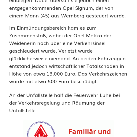
einbiegen. Dabei übersah sie jedoch einen
entgegenkommenden Opel Signum, der von
u
einem Mann (45) aus Wernberg gesteuert wurde.
r
Im Einmündungsbereich kam es zum
o
Zusammenstoß, wobei der Opel Mokka der
S
Weidenerin noch über eine Verkehrsinsel
geschleudert wurde. Verletzt wurde
a
glücklicherweise niemand. An beiden Fahrzeugen
entstand jedoch wirtschaftlicher Totalschaden in
c
Höhe von etwa 13.000 Euro. Das Verkehrszeichen
h
wurde mit etwa 500 Euro beschädigt.
s
An der Unfallstelle half die Feuerwehr Luhe bei
c
der Verkehrsregelung und Räumung der
Unfallstelle.
h
a