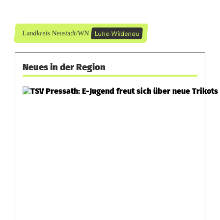
l
b
Luhe-Wildenau
Landkreis Neustadt/WN
e
i
Neues in der Region
A
9
3