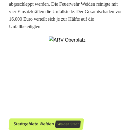
n
abgeschleppt werden. Die Feuerwehr Weiden reinigte mit
vier Einsatzkräften die Unfallstelle. Der Gesamtschaden von
d
16.000 Euro verteilt sich je zur Hälfte auf die
z
Unfallbeteiligten.
w
e
i
V
e
r
l
e
Stadtgebiete Weiden
Weiden Stadt
t