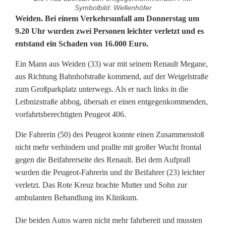
Symbolbild: Wellenhöfer
1
Weiden. Bei einem Verkehrsunfall am Donnerstag um
9.20 Uhr wurden zwei Personen leichter verletzt und es
6
entstand ein Schaden von 16.000 Euro.
.
Ein Mann aus Weiden (33) war mit seinem Renault Megane,
0
aus Richtung Bahnhofstraße kommend, auf der Weigelstraße
zum Großparkplatz unterwegs. Als er nach links in die
0
Leibnizstraße abbog, übersah er einen entgegenkommenden,
0
vorfahrtsberechtigten Peugeot 406.
E
Die Fahrerin (50) des Peugeot konnte einen Zusammenstoß
nicht mehr verhindern und prallte mit großer Wucht frontal
u
gegen die Beifahrerseite des Renault. Bei dem Aufprall
r
wurden die Peugeot-Fahrerin und ihr Beifahrer (23) leichter
verletzt. Das Rote Kreuz brachte Mutter und Sohn zur
o
ambulanten Behandlung ins Klinikum.
u
Die beiden Autos waren nicht mehr fahrbereit und mussten