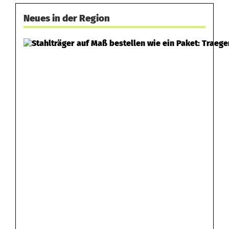
z
Neues in der Region
t
e