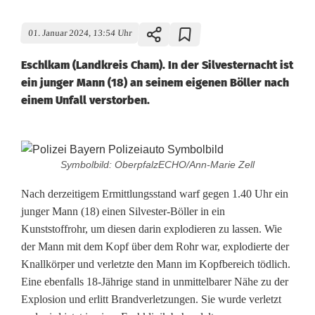
01. Januar 2024, 13:54 Uhr
Eschlkam (Landkreis Cham). In der Silvesternacht ist
ein junger Mann (18) an seinem eigenen Böller nach
einem Unfall verstorben.
1
Symbolbild: OberpfalzECHO/Ann-Marie Zell
8
Nach derzeitigem Ermittlungsstand warf gegen 1.40 Uhr ein
-
junger Mann (18) einen Silvester-Böller in ein
Kunststoffrohr, um diesen darin explodieren zu lassen. Wie
J
der Mann mit dem Kopf über dem Rohr war, explodierte der
ä
Knallkörper und verletzte den Mann im Kopfbereich tödlich.
Eine ebenfalls 18-Jährige stand in unmittelbarer Nähe zu der
h
Explosion und erlitt Brandverletzungen. Sie wurde verletzt
r