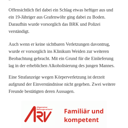
r
Offensichtlich fiel dabei ein Schlag etwas heftiger aus und
ein 19-Jähriger aus Grafenwöhr ging dabei zu Boden.
i
Daraufhin wurde vorsorglich das BRK und Polizei
g
verständigt.
e
Auch wenn er keine sichtbaren Verletzungen davontrug,
wurde er vorsorglich ins Klinikum Weiden zur weiteren
r
Beobachtung gebracht. Mit ein Grund für die Einlieferung
n
lag in der erheblichen Alkoholisierung des jungen Mannes.
a
Eine Strafanzeige wegen Körperverletzung ist derzeit
aufgrund der Einverständnisse nicht gegeben. Zwei weitere
c
Freunde bestätigten deren Aussagen.
h
K
l