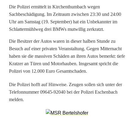
0
Die Polizei ermittelt in Kirchenthumbach wegen
M
Sachbeschädigung. Im Zeitraum zwischen 23:30 und 24:00
i
Uhr am Samstag (19. September) hat ein Unbekannter im
Schlattermühlweg drei BMWs mutwillig zerkratzt.
n
Die Besitzer der Autos waren in dieser halben Stunde zu
u
Besuch auf einer privaten Veranstaltung. Gegen Mitternacht
t
haben sie die massiven Schäden an ihren Autos bemerkt: tiefe
Kratzer an Türen und Motorhauben. Insgesamt spricht die
e
Polizei von 12.000 Euro Gesamtschaden.
n
Die Polizei hofft auf Hinweise. Zeugen sollen sich unter der
,
Telefonnummer 09645-92040 bei der Polizei Eschenbach
melden.
1
2
.