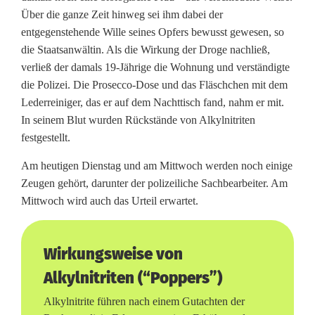
P
Über die ganze Zeit hinweg sei ihm dabei der
entgegenstehende Wille seines Opfers bewusst gewesen, so
o
die Staatsanwältin. Als die Wirkung der Droge nachließ,
p
verließ der damals 19-Jährige die Wohnung und verständigte
die Polizei. Die Prosecco-Dose und das Fläschchen mit dem
p
Lederreiniger, das er auf dem Nachttisch fand, nahm er mit.
e
In seinem Blut wurden Rückstände von Alkylnitriten
festgestellt.
r
Am heutigen Dienstag und am Mittwoch werden noch einige
s
Zeugen gehört, darunter der polizeiliche Sachbearbeiter. Am
w
Mittwoch wird auch das Urteil erwartet.
e
Wirkungsweise von
h
Alkylnitriten (“Poppers”)
r
Alkylnitrite führen nach einem Gutachten der
l