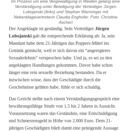
Im Prozess um eine Vergewaltigung in Weiden gelang eine
Verständigung unter Beteiligung der Verteidiger Jürgen
Lubojanski (links) und Stephan Wanninger mit
Nebenklagevertreterin Claudia Enghofer. Foto: Christine
Ascherl
4
Der Angeklagte ist geständig. Sein Verteidiger
Jürgen
Lubojanski
gab die entsprechende Erklärung ab: Ja, sein
2
Mandant habe dem 21-Jährigen das Poppers-Mittel ins
Getränk gemischt, weil er sich davon ein “angeregteres
-
Sexualerlebnis” versprochen habe. Und ja, es sei zu den
J
angeklagten Handlungen gekommen. Davor habe schon
länger eine rein sexuelle Beziehung bestanden. Da er
ä
inzwischen wisse, dass der Geschädigte durch die
h
Geschehnisse gelitten habe, fühle er sich schuldig.
r
Das Gericht stellte nach einem Verständigungsgespräch eine
bewährungsfähige Strafe von 1,5 bis 2 Jahren in Aussicht.
i
Voraussetzung waren das Geständnis, eine Entschuldigung
g
und Schmerzensgeld in Höhe von 2.000 Euro. Dem 21-
jährigen Geschädigten blieb damit eine peinigende Aussage
e