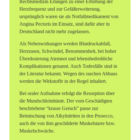
Rechtsmedizin Erlangen zu einer Erhöhung der
o
Herzfrequenz und zur Gefäßerweiterung,
ursprünglich waren sie als Notfallmedikament von
s
Angina Pectoris im Einsatz, sind dafür aber in
g
Deutschland nicht mehr zugelassen.
e
Als Nebenwirkungen werden Blutdruckabfall,
Herzrasen, Schwindel, Benommenheit, bei hoher
m
Überdosierung Atemnot und lebensbedrohliche
Komplikationen genannt. Auch Todesfälle sind in
a
der Literatur bekannt. Wegen des raschen Abbaus
c
werden die Wirkstoffe in der Regel inhaliert.
h
Bei oraler Aufnahme erfolgt die Resorption über
die Mundschleimhäute. Der vom Geschädigten
t
beschriebene “krasse Geruch” passe zur
Beimischung von Alkylnitriten in den Prosecco,
auch die von ihm geschilderte Muskelstarre bzw.
Muskelschwäche.