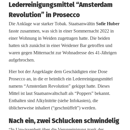
g
Lederreinigungsmittel “Amsterdam
e
Revolution” in Prosecco
w
Die Anklage war starker Tobak. Staatsanwältin
Sofie Huber
fasste zusammen, was sich in einer Sommernacht 2022 in
a
einer Wohnung in Weiden zugetragen hatte. Die beiden
l
hatten sich zunächst in einer Weidener Bar getroffen und
waren gegen Mitternacht zur Wohnadresse des 41-Jährigen
t
aufgebrochen.
i
Hier bot der Angeklagte dem Geschädigten eine Dose
g
Prosecco an, in die er heimlich ein Lederreinigungsmittel
namens “Amsterdam Revolution” gekippt hatte. Dieses
u
Mittel ist laut Staatsanwaltschaft als “Poppers” bekannt.
n
Enthalten sind Alkylnitrite (siehe Infokasten), die
üblicherweise inhaliert (“geschnüffelt”) werden.
g
Nach ein, zwei Schlucken schwindelig
:
“In Unwissenheit über die Verunreinigung trank der