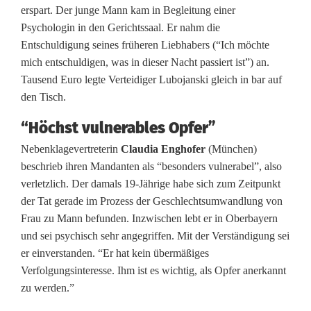
erspart. Der junge Mann kam in Begleitung einer
r
Psychologin in den Gerichtssaal. Er nahm die
Entschuldigung seines früheren Liebhabers (“Ich möchte
g
mich entschuldigen, was in dieser Nacht passiert ist”) an.
e
Tausend Euro legte Verteidiger Lubojanski gleich in bar auf
den Tisch.
s
“Höchst vulnerables Opfer”
t
Nebenklagevertreterin
Claudia Enghofer
(München)
e
beschrieb ihren Mandanten als “besonders vulnerabel”, also
h
verletzlich. Der damals 19-Jährige habe sich zum Zeitpunkt
der Tat gerade im Prozess der Geschlechtsumwandlung von
t
Frau zu Mann befunden. Inzwischen lebt er in Oberbayern
V
und sei psychisch sehr angegriffen. Mit der Verständigung sei
er einverstanden. “Er hat kein übermäßiges
e
Verfolgungsinteresse. Ihm ist es wichtig, als Opfer anerkannt
r
zu werden.”