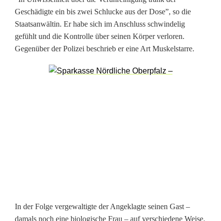
T
Geschädigte ein bis zwei Schlucke aus der Dose”, so die
r
Staatsanwältin. Er habe sich im Anschluss schwindelig
gefühlt und die Kontrolle über seinen Körper verloren.
a
Gegenüber der Polizei beschrieb er eine Art Muskelstarre.
n
s
m
a
n
n
m
i
In der Folge vergewaltigte der Angeklagte seinen Gast –
t
damals noch eine biologische Frau – auf verschiedene Weise.