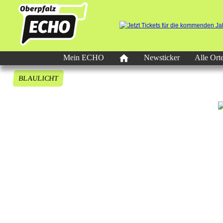
Mein ECHO
Newsticker
Alle Ort
BLAULICHT