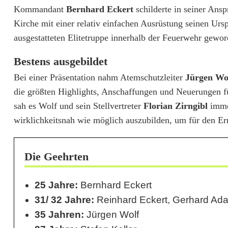
r
Kommandant
Bernhard Eckert
schilderte in seiner Ansp
e
Kirche mit einer relativ einfachen Ausrüstung seinen Urs
ausgestatteten Elitetruppe innerhalb der Feuerwehr gewor
A
t
Bestens ausgebildet
e
Bei einer Präsentation nahm Atemschutzleiter
Jürgen Wo
die größten Highlights, Anschaffungen und Neuerungen fü
m
sah es Wolf und sein Stellvertreter
Florian Zirngibl
immer
s
wirklichkeitsnah wie möglich auszubilden, um für den Erns
c
h
Die Geehrten
u
25 Jahre:
Bernhard Eckert
t
31/ 32 Jahre:
Reinhard Eckert, Gerhard Ad
z
35 Jahren:
Jürgen Wolf