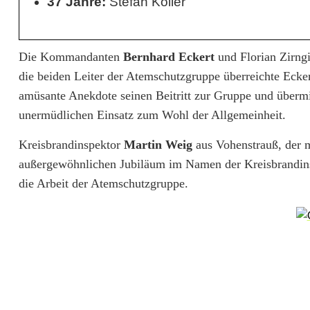
37 Jahre:
Stefan Koller
g
r
Die Kommandanten
Bernhard Eckert
und Florian Zirng
u
die beiden Leiter der Atemschutzgruppe überreichte Eck
p
amüsante Anekdote seinen Beitritt zur Gruppe und über
p
unermüdlichen Einsatz zum Wohl der Allgemeinheit.
e
Kreisbrandinspektor
Martin Weig
aus Vohenstrauß, der 
d
außergewöhnlichen Jubiläum im Namen der Kreisbrandins
die Arbeit der Atemschutzgruppe.
e
r
F
e
u