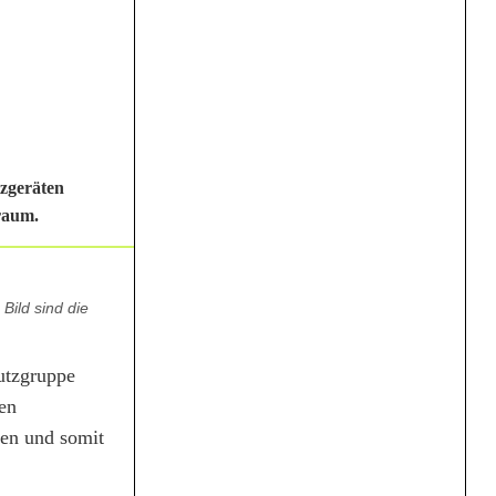
tzgeräten
raum.
Bild sind die
utzgruppe
en
fen und somit