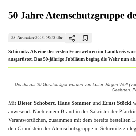
50 Jahre Atemschutzgruppe de
23. November 2023, 08:13 Uhr
Schirmitz. Als eine der ersten Feuerwehren im Landkreis wu
ausgerüstet. Das 50-jährige Jubiläum beging die Wehr nun ab
5
Die derzeit 29 Geräteträger werden von Leiter Jürgen Wolf (vorne 
0
Geehrten. F
J
Mit
Dieter Schobert, Hans Sommer
und
Ernst Stöckl
w
anwesend. Nach einem Brand in der Sakristei der Pfarrki
a
Verantwortlichen, zusammen mit dem bereits bestellten 
h
den Grundstein der Atemschutzgruppe in Schirmitz zu le