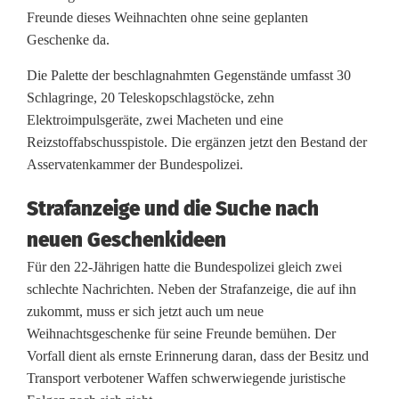
Freunde dieses Weihnachten ohne seine geplanten
f
Geschenke da.
f
Die Palette der beschlagnahmten Gegenstände umfasst 30
e
Schlagringe, 20 Teleskopschlagstöcke, zehn
Elektroimpulsgeräte, zwei Macheten und eine
n
Reizstoffabschusspistole. Die ergänzen jetzt den Bestand der
a
Asservatenkammer der Bundespolizei.
l
Strafanzeige und die Suche nach
s
neuen Geschenkideen
G
Für den 22-Jährigen hatte die Bundespolizei gleich zwei
schlechte Nachrichten. Neben der Strafanzeige, die auf ihn
e
zukommt, muss er sich jetzt auch um neue
s
Weihnachtsgeschenke für seine Freunde bemühen. Der
Vorfall dient als ernste Erinnerung daran, dass der Besitz und
c
Transport verbotener Waffen schwerwiegende juristische