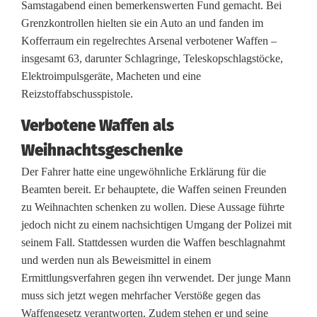
Samstagabend einen bemerkenswerten Fund gemacht. Bei
3
Grenzkontrollen hielten sie ein Auto an und fanden im
Kofferraum ein regelrechtes Arsenal verbotener Waffen –
v
insgesamt 63, darunter Schlagringe, Teleskopschlagstöcke,
e
Elektroimpulsgeräte, Macheten und eine
Reizstoffabschusspistole.
r
b
Verbotene Waffen als
Weihnachtsgeschenke
o
Der Fahrer hatte eine ungewöhnliche Erklärung für die
t
Beamten bereit. Er behauptete, die Waffen seinen Freunden
e
zu Weihnachten schenken zu wollen. Diese Aussage führte
jedoch nicht zu einem nachsichtigen Umgang der Polizei mit
n
seinem Fall. Stattdessen wurden die Waffen beschlagnahmt
e
und werden nun als Beweismittel in einem
Ermittlungsverfahren gegen ihn verwendet. Der junge Mann
W
muss sich jetzt wegen mehrfacher Verstöße gegen das
a
Waffengesetz verantworten. Zudem stehen er und seine