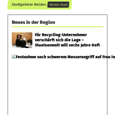
Stadtgebiete Weiden
Weiden Stadt
D
w
Neues in der Region
a
Für Recycling-Unternehmer
r
verschärft sich die Lage –
Staatsanwalt will sechs Jahre Haft
n
t
v
o
r
n
o