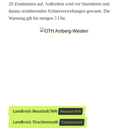
20 Zentimetern auf. Außerdem wird vor Sturmböen und
e
daraus resultierenden Schneeverwehungen gewarnt. Die
d
Warnung gilt bis morgen 3 Uhr.
e
s
T
a
g
e
s
:
Landkreis Neustadt/WN
Neustadt/WN
D
Landkreis Tirschenreuth
Tirschenreuth
W