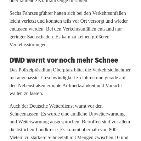
oder fahrende Kraftfahrzeuge rutschten.
n
Sechs Fahrzeugführer hatten sich bei den Verkehrsunfällen
f
leicht verletzt und konnten teils vor Ort versorgt und wieder
entlassen werden. Bei den Verkehrsunfällen entstand nur
ä
geringer Sachschaden. Es kam zu keinen größeren
l
Verkehrsstörungen.
l
DWD warnt vor noch mehr Schnee
e
Das Polizeipräsidium Oberpfalz bittet die Verkehrsteilnehmer,
i
mit angepasster Geschwindigkeit zu fahren und gerade auf
den Nebenstraßen erhöhte Aufmerksamkeit und Vorsicht
m
walten zu lassen.
L
Auch der Deutsche Wetterdienst warnt vor den
a
Schneemassen. Es wurde eine amtliche Unwetterwarnung
und Wetterwarnung ausgesprochen. Betroffen sind vor allem
u
die östlichen Landkreise. Es kommt oberhalb von 800
f
Metern zu starkem Schneefall mit Mengen zwischen 10 und