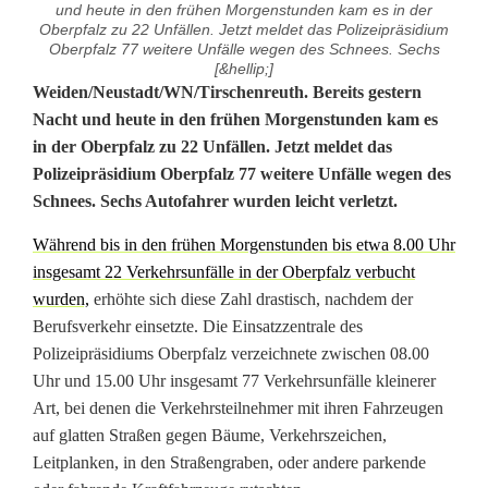
und heute in den frühen Morgenstunden kam es in der
Oberpfalz zu 22 Unfällen. Jetzt meldet das Polizeipräsidium
Oberpfalz 77 weitere Unfälle wegen des Schnees. Sechs
[&hellip;]
7
Weiden/Neustadt/WN/Tirschenreuth. Bereits gestern
Nacht und heute in den frühen Morgenstunden kam es
7
in der Oberpfalz zu 22 Unfällen. Jetzt meldet das
Polizeipräsidium Oberpfalz 77 weitere Unfälle wegen des
w
Schnees. Sechs Autofahrer wurden leicht verletzt.
e
Während bis in den frühen Morgenstunden bis etwa 8.00 Uhr
i
insgesamt 22 Verkehrsunfälle in der Oberpfalz verbucht
t
wurden,
erhöhte sich diese Zahl drastisch, nachdem der
Berufsverkehr einsetzte. Die Einsatzzentrale des
e
Polizeipräsidiums Oberpfalz verzeichnete zwischen 08.00
Uhr und 15.00 Uhr insgesamt 77 Verkehrsunfälle kleinerer
r
Art, bei denen die Verkehrsteilnehmer mit ihren Fahrzeugen
e
auf glatten Straßen gegen Bäume, Verkehrszeichen,
Leitplanken, in den Straßengraben, oder andere parkende
U