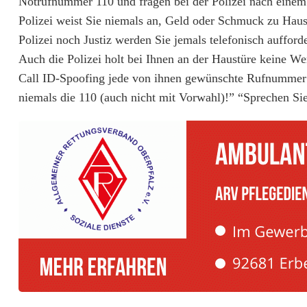
Notrufnummer 110 und fragen bei der Polizei nach einem 
Polizei weist Sie niemals an, Geld oder Schmuck zu Hau
i
Polizei noch Justiz werden Sie jemals telefonisch auffo
b
Auch die Polizei holt bei Ihnen an der Haustüre keine W
t
Call ID-Spoofing jede von ihnen gewünschte Rufnummer au
niemals die 110 (auch nicht mit Vorwahl)!” “Sprechen S
S
c
h
m
u
c
k
n