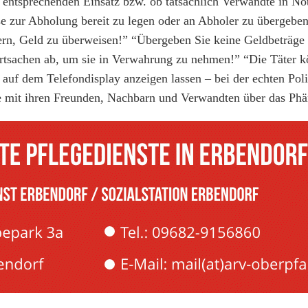
entsprechenden Einsatz bzw. ob tatsächlich Verwandte in Not
se zur Abholung bereit zu legen oder an Abholer zu übergebe
rdern, Geld zu überweisen!” “Übergeben Sie keine Geldbeträge
ertsachen ab, um sie in Verwahrung zu nehmen!” “Die Täter k
f dem Telefondisplay anzeigen lassen – bei der echten Poliz
ie mit ihren Freunden, Nachbarn und Verwandten über das Ph