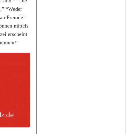
 sind.” “Die
n.” “Weder
 an Fremde!
önnen mittels
ei erscheint
änomen!”