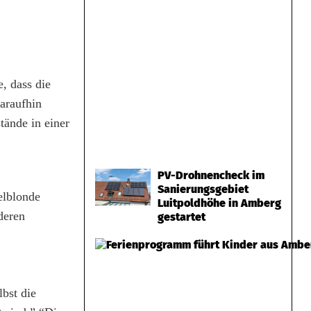
, dass die
araufhin
ände in einer
PV-Drohnencheck im
Sanierungsgebiet
elblonde
Luitpoldhöhe in Amberg
deren
gestartet
bst die