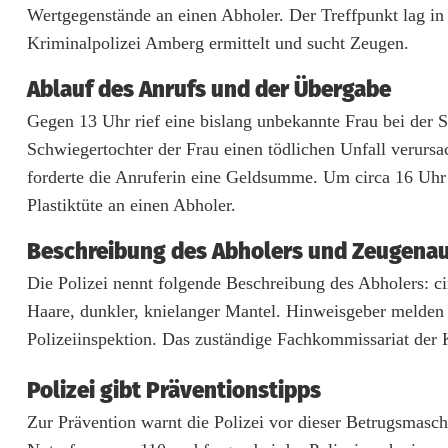
Wertgegenstände an einen Abholer. Der Treffpunkt lag i
e
Kriminalpolizei Amberg ermittelt und sucht Zeugen.
n
Ablauf des Anrufs und der Übergabe
i
Gegen 13 Uhr rief eine bislang unbekannte Frau bei der Se
o
Schwiegertochter der Frau einen tödlichen Unfall verurs
r
forderte die Anruferin eine Geldsumme. Um circa 16 Uhr
Plastiktüte an einen Abholer.
i
Beschreibung des Abholers und Zeugenau
n
Die Polizei nennt folgende Beschreibung des Abholers: cir
ü
Haare, dunkler, knielanger Mantel. Hinweisgeber melden
b
Polizeiinspektion. Das zuständige Fachkommissariat der 
e
Polizei gibt Präventionstipps
r
Zur Prävention warnt die Polizei vor dieser Betrugsmasch
g