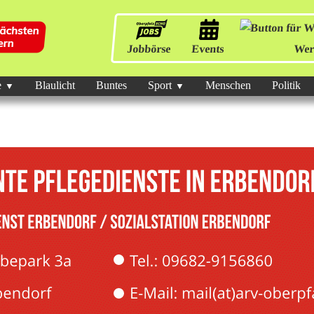
Jobbörse
Events
Wer
e
Blaulicht
Buntes
Sport
Menschen
Politik