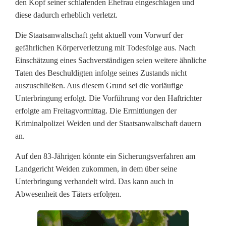
den Kopf seiner schlafenden Ehefrau eingeschlagen und
ä
diese dadurch erheblich verletzt.
h
Die Staatsanwaltschaft geht aktuell vom Vorwurf der
r
gefährlichen Körperverletzung mit Todesfolge aus. Nach
Einschätzung eines Sachverständigen seien weitere ähnliche
i
Taten des Beschuldigten infolge seines Zustands nicht
g
auszuschließen. Aus diesem Grund sei die vorläufige
Unterbringung erfolgt. Die Vorführung vor den Haftrichter
e
erfolgte am Freitagvormittag. Die Ermittlungen der
r
Kriminalpolizei Weiden und der Staatsanwaltschaft dauern
an.
s
Auf den 83-Jährigen könnte ein Sicherungsverfahren am
o
Landgericht Weiden zukommen, in dem über seine
l
Unterbringung verhandelt wird. Das kann auch in
Abwesenheit des Täters erfolgen.
l
E