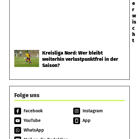
e
r
w
is
c
h
t
Kreisliga Nord: Wer bleibt
weiterhin verlustpunktfrei in der
Saison?
Folge uns
Facebook
Instagram
YouTube
App
WhatsApp