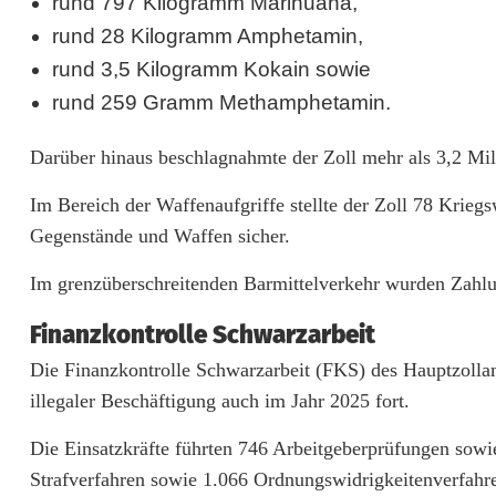
rund 797 Kilogramm Marihuana,
s
rund 28 Kilogramm Amphetamin,
e
rund 3,5 Kilogramm Kokain sowie
i
rund 259 Gramm Methamphetamin.
n
Darüber hinaus beschlagnahmte der Zoll mehr als 3,2 Mil
R
Im Bereich der Waffenaufgriffe stellte der Zoll 78 Krie
e
Gegenstände und Waffen sicher.
g
Im grenzüberschreitenden Barmittelverkehr wurden Zahlun
e
Finanzkontrolle Schwarzarbeit
n
Die Finanzkontrolle Schwarzarbeit (FKS) des Hauptzolla
s
illegaler Beschäftigung auch im Jahr 2025 fort.
b
Die Einsatzkräfte führten 746 Arbeitgeberprüfungen sow
u
Strafverfahren sowie 1.066 Ordnungswidrigkeitenverfahr