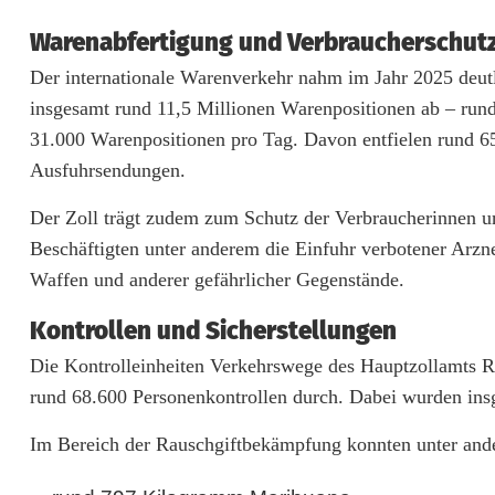
r
Warenabfertigung und Verbraucherschut
Der internationale Warenverkehr nahm im Jahr 2025 deutl
k
insgesamt rund 11,5 Millionen Warenpositionen ab – rund 
e
31.000 Warenpositionen pro Tag. Davon entfielen rund 6
E
Ausfuhrsendungen.
r
Der Zoll trägt zudem zum Schutz der Verbraucherinnen 
g
Beschäftigten unter anderem die Einfuhr verbotener Arzn
Waffen und anderer gefährlicher Gegenstände.
e
Kontrollen und Sicherstellungen
b
Die Kontrolleinheiten Verkehrswege des Hauptzollamts R
n
rund 68.600 Personenkontrollen durch. Dabei wurden ins
i
Im Bereich der Rauschgiftbekämpfung konnten unter ande
s