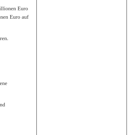
illionen Euro
onen Euro auf
ren.
fene
und