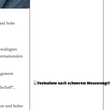
und hohe
ewältigten
ernationalen
gagement
lschaft“,
ent und hoher