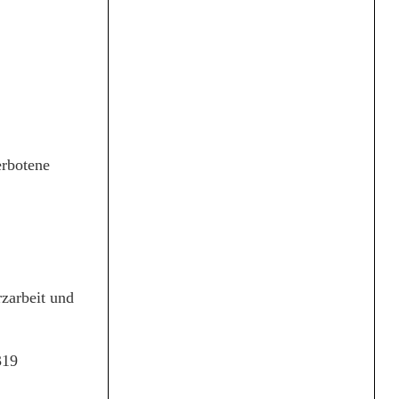
erbotene
zarbeit und
319