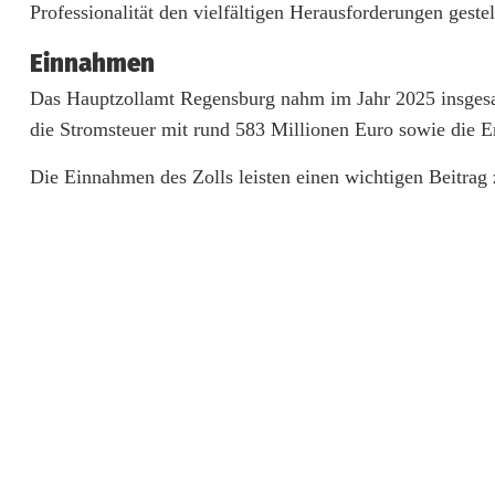
Professionalität den vielfältigen Herausforderungen geste
c
Einnahmen
h
Das Hauptzollamt Regensburg nahm im Jahr 2025 insgesam
n
die Stromsteuer mit rund 583 Millionen Euro sowie die E
e
Die Einnahmen des Zolls leisten einen wichtigen Beitra
t
2
0
2
5
s
t
a