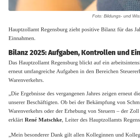
Foto: Bildungs- und Wi
Z
Hauptzollamt Regensburg zieht positive Bilanz für das 
Einnahmen.
o
Bilanz 2025: Aufgaben, Kontrollen und 
l
Das Hauptzollamt Regensburg blickt auf ein arbeitsintens
l
erneut umfangreiche Aufgaben in den Bereichen Steuerer
v
Warenverkehrs.
e
„Die Ergebnisse des vergangenen Jahres zeigen erneut d
r
unserer Beschäftigten. Ob bei der Bekämpfung von Schmu
Warenverkehrs oder der Erhebung von Steuern – der Zoll 
z
erklärt
René Matschke
, Leiter des Hauptzollamts Regen
e
„Mein besonderer Dank gilt allen Kolleginnen und Kolle
i