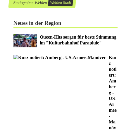
m
Stadtgebiete Weiden
Weiden Stadt
e
Neues in der Region
r
w
Queen-Hits sorgen für beste Stimmung
im "Kulturbahnhof Parapluie"
i
s
Kur
z
c
noti
ert:
h
Am
ber
t
g -
US-
Ar
mee
-
Ma
növ