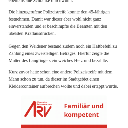
ebenfalls alle Schränke durchwühlt.
i
Die hinzugerufene Polizeistreife konnte den 45-Jährigen
v
festnehmen. Damit war dieser aber wohl nicht ganz
einverstanden und er beschimpfte die Beamten mit den
e
übelsten Kraftausdrücken.
r
Gegen den Weidener bestand zudem noch ein Haftbefehl zu
L
Zahlung eines zweistelligen Betrages. Hierfür zeigte die
Mutter des Langfingers ein weiches Herz und bezahlte.
a
Kurz zuvor hatte schon eine andere Polizeistreife mit dem
n
Mann schon zu tun, da dieser im Stadtgebiet einen
g
Kleidercontainer aufbrechen wollte und dabei ertappt wurde.
f
i
n