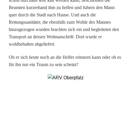
schon durchaus sehr kalt werden kann, beschlossen die
ä
Beamten kurzerhand ihm zu helfen und fuhren den Mann
u
quer durch die Stadt nach Hause. Und auch die
Rettungssanitäter, die ebenfalls zum Wohle des Mannes
m
hinzugezogen wurden brachten sich ein und begleiteten den
t
Transport an dessen Wohnanschrift. Dort wurde er
wohlbehalten abgeliefert.
?
P
Ob er sich heute noch an die Helfer erinnern kann oder ob es
für ihn nur ein Traum zu sein scheint?
o
l
i
z
e
i