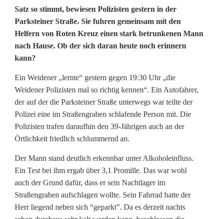
Satz so stimmt, bewiesen Polizisten gestern in der
l
Parksteiner Straße. Sie fuhren gemeinsam mit den
Helfern von Roten Kreuz einen stark betrunkenen Mann
l
nach Hause. Ob der sich daran heute noch erinnern
e
kann?
s
Ein Weidener „lernte“ gestern gegen 19:30 Uhr „die
n
Weidener Polizisten mal so richtig kennen“. Ein Autofahrer,
der auf der die Parksteiner Straße unterwegs war teilte der
u
Polizei eine im Straßengraben schlafende Person mit. Die
Polizisten trafen daraufhin den 39-Jährigen auch an der
r
Örtlichkeit friedlich schlummernd an.
g
Der Mann stand deutlich erkennbar unter Alkoholeinfluss.
e
Ein Test bei ihm ergab über 3,1 Promille. Das war wohl
t
auch der Grund dafür, dass er sein Nachtlager im
Straßengraben aufschlagen wollte. Sein Fahrrad hatte der
r
Herr liegend neben sich “geparkt”. Da es derzeit nachts