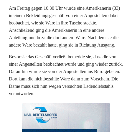
r
Am Freitag gegen 10.30 Uhr wurde eine Amerikanerin (33)
in einem Bekleidungsgeschäft von einer Angestellten dabei
i
beobachtet, wie sie Ware in ihre Tasche steckte.
k
Anschließend ging die Amerikanerin in eine andere
Abteilung und bezahlte dort andere Ware. Nachdem sie die
a
andere Ware bezahlt hatte, ging sie in Richtung Ausgang.
n
Bevor sie das Geschäft verließ, bemerkte sie, dass die von
e
einer Angestellten beobachtet wurde und ging wieder zurück.
Daraufhin wurde sie von der Angestellten ins Büro gebeten.
r
Dort kam die nichtbezahlte Ware dann zum Vorschein. Die
i
Dame muss sich nun wegen versuchten Ladendiebstahls
verantworten.
n
b
e