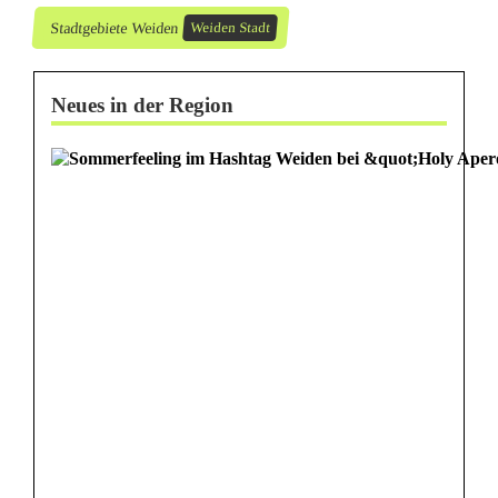
s
Stadtgebiete Weiden
Weiden Stadt
c
h
Neues in der Region
t