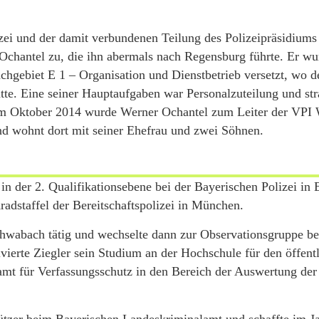
zei und der damit verbundenen Teilung des Polizeipräsidiums
Ochantel zu, die ihn abermals nach Regensburg führte. Er w
chgebiet E 1 – Organisation und Dienstbetrieb versetzt, wo d
hatte. Eine seiner Hauptaufgaben war Personalzuteilung und str
. Im Oktober 2014 wurde Werner Ochantel zum Leiter der VPI
und wohnt dort mit seiner Ehefrau und zwei Söhnen.
 der 2. Qualifikationsebene bei der Bayerischen Polizei in E
radstaffel der Bereitschaftspolizei in München.
hwabach tätig und wechselte dann zur Observationsgruppe b
ierte Ziegler sein Studium an der Hochschule für den öffent
mt für Verfassungsschutz in den Bereich der Auswertung der