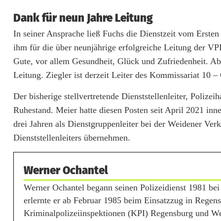
Dank für neun Jahre Leitung
i
In seiner Ansprache ließ Fuchs die Dienstzeit vom Erste
z
ihm für die über neunjährige erfolgreiche Leitung der V
e
Gute, vor allem Gesundheit, Glück und Zufriedenheit. A
i
Leitung. Ziegler ist derzeit Leiter des Kommissariat 10 
i
Der bisherige stellvertretende Dienststellenleiter, Poliz
Ruhestand. Meier hatte diesen Posten seit April 2021 inn
n
drei Jahren als Dienstgruppenleiter bei der Weidener Ver
s
Dienststellenleiters übernehmen.
p
e
Werner Ochantel
k
Werner Ochantel begann seinen Polizeidienst 1981 bei 
erlernte er ab Februar 1985 beim Einsatzzug in Regens
t
Kriminalpolizeiinspektionen (KPI) Regensburg und Weid