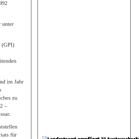
1992
 unter
n (GPI)
itenden
und im Jahr
n
uches zu
 2 –
ssar.
tstellen
ats für