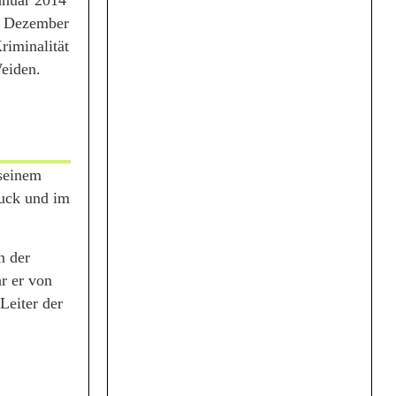
anuar 2014
is Dezember
riminalität
Weiden.
 seinem
ruck und im
n der
r er von
Leiter der