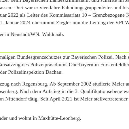
tzer beim Bayerischen Landeskriminalamt und schaffte im J
sassen. Dort war er vier Jahre Fahndungsgruppenleiter und b
Januar 2022 als Leiter des Kommissariats 10 – Grenzbezogene K
 1. Januar 2024 übernimmt Ziegler nun die Leitung der VPI 
ter in Neustadt/WN. Waldnaab.
amaligen Bundesgrenzschutzes zur Bayerischen Polizei. Nach
Einsatzzug des Polizeipräsidiums Oberbayern in Fürstenfeldb
der Polizeiinspektion Dachau.
tzzug nach Regensburg. Ab September 2002 studierte Meier a
osenberg. Nach dem Aufstieg in die 3. Qualifikationsebene wa
Nittendorf tätig. Seit April 2021 ist Meier stellvertretender 
Kinder und wohnt in Maxhütte-Leonberg.