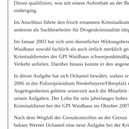
i
Dienst qualifiziert, was mit einem Aufenthalt an der
einherging.
o
Im Anschluss führte den frisch ernannten Kriminalkom
n
anderem als Sachbearbeiter für Drogenkriminalität täti
W
Im Januar 2003 hat sich sein dienstlicher Wirkungsber
e
Waidhaus sowohl fachlich als auch örtlich merklich geä
i
Kriminaldienstes der GPI Waidhaus schwerpunktmäßig 
Verkehr anfielen. Darüber hinaus konnte er den ange
d
In dieser Aufgabe hat sich Ochantel bewährt, sodass 
e
2006 in das Polizeipräsidium Niederbayern/Oberpfalz
n
Angelegenheiten gehörte seinerzeit auch die Mitarbeit
seinen Aufgaben. Der Lohn für sein jahrelanges hohes
Kriminaldienst bei der GPI Waidhaus im Oktober 2007
Nach dem Wegfall der Grenzkontrollen an der Grenze 
bekam Werner Ochantel eine neue Aufgabe bei der Kri