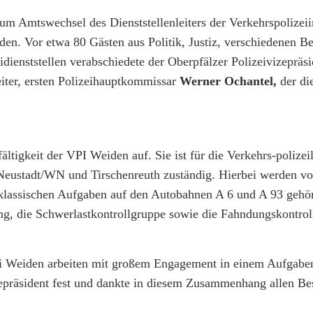
m Amtswechsel des Dienststellenleiters der Verkehrspolizeii
en. Vor etwa 80 Gästen aus Politik, Justiz, verschiedenen B
dienststellen verabschiedete der Oberpfälzer Polizeivizepräsi
eiter, ersten Polizeihauptkommissar
Werner Ochantel,
der die
fältigkeit der VPI Weiden auf. Sie ist für die Verkehrs-polizei
Neustadt/WN und Tirschenreuth zuständig. Hierbei werden v
lassischen Aufgaben auf den Autobahnen A 6 und A 93 gehör
ng, die Schwerlastkontrollgruppe sowie die Fahndungskontrol
zei Weiden arbeiten mit großem Engagement in einem Aufgaben
vizepräsident fest und dankte in diesem Zusammenhang allen Be