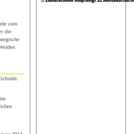
urde zum
er die
ategische
 Weiden
ichstätt.
eim
lichen