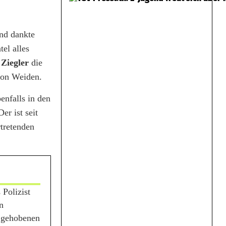
nd dankte
el alles
 Ziegler
die
tion Weiden.
enfalls in den
er ist seit
rtretenden
 Polizist
n
n gehobenen