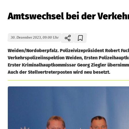
Amtswechsel bei der Verkeh
30. Dezember 2023, 09:00 Uhr
Weiden/Nordoberpfalz. Polizeivizepräsident Robert Fuc
Verkehrspolizeiinspektion Weiden, Ersten Polizeihauptk
Erster Kriminalhauptkommissar Georg Ziegler übernimmt 
Auch der Stellvertreterposten wird neu besetzt.
A
m
t
s