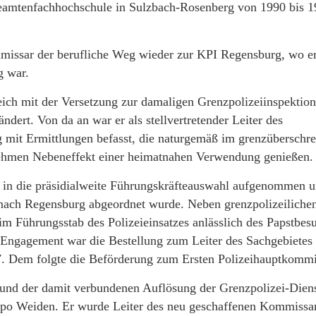
 Beamtenfachhochschule in Sulzbach-Rosenberg von 1990 bis 
missar der berufliche Weg wieder zur KPI Regensburg, wo er
g war.
eich mit der Versetzung zur damaligen Grenzpolizeiinspektio
ndert. Von da an war er als stellvertretender Leiter des
mit Ermittlungen befasst, die naturgemäß im grenzüberschre
nehmen Nebeneffekt einer heimatnahen Verwendung genießen.
er in die präsidialweite Führungskräfteauswahl aufgenommen 
 nach Regensburg abgeordnet wurde. Neben grenzpolizeiliche
 im Führungsstab des Polizeieinsatzes anlässlich des Papstbes
 Engagement war die Bestellung zum Leiter des Sachgebietes
. Dem folgte die Beförderung zum Ersten Polizeihauptkommi
und der damit verbundenen Auflösung der Grenzpolizei-Diens
po Weiden. Er wurde Leiter des neu geschaffenen Kommissari