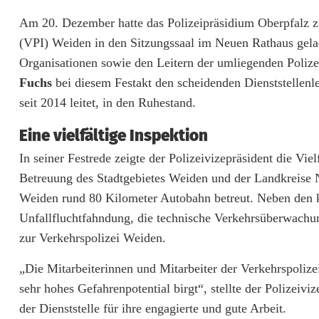
r
Am 20. Dezember hatte das Polizeipräsidium Oberpfalz zu
(VPI) Weiden in den Sitzungssaal im Neuen Rathaus gelad
V
Organisationen sowie den Leitern der umliegenden Polizei
e
Fuchs
bei diesem Festakt den scheidenden Dienststellenl
r
seit 2014 leitet, in den Ruhestand.
k
Eine vielfältige Inspektion
e
In seiner Festrede zeigte der Polizeivizepräsident die Viel
Betreuung des Stadtgebietes Weiden und der Landkreise 
h
Weiden rund 80 Kilometer Autobahn betreut. Neben den k
r
Unfallfluchtfahndung, die technische Verkehrsüberwachu
s
zur Verkehrspolizei Weiden.
p
„Die Mitarbeiterinnen und Mitarbeiter der Verkehrspoli
sehr hohes Gefahrenpotential birgt“, stellte der Polizei
o
der Dienststelle für ihre engagierte und gute Arbeit.
l