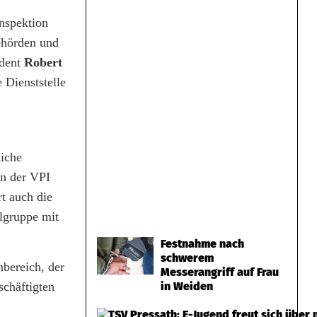
nspektion
ehörden und
dent
Robert
 Dienststelle
liche
on der VPI
t auch die
lgruppe mit
Festnahme nach
schwerem
bereich, der
Messerangriff auf Frau
in Weiden
schäftigten