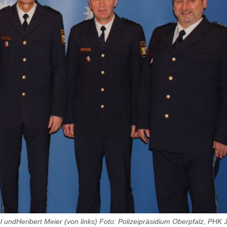
 undHeribert Meier (von links) Foto: Polizeipräsidium Oberpfalz, PH