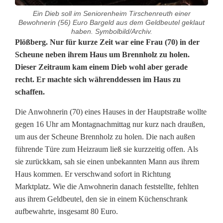
Ein Dieb soll im Seniorenheim Tirschenreuth einer
Bewohnerin (56) Euro Bargeld aus dem Geldbeutel geklaut
haben. Symbolbild/Archiv.
A
Plößberg. Nur für kurze Zeit war eine Frau (70) in der
Scheune neben ihrem Haus um Brennholz zu holen.
n
Dieser Zeitraum kam einem Dieb wohl aber gerade
recht. Er machte sich währenddessen im Haus zu
w
schaffen.
o
Die Anwohnerin (70) eines Hauses in der Hauptstraße wollte
h
gegen 16 Uhr am Montagnachmittag nur kurz nach draußen,
n
um aus der Scheune Brennholz zu holen. Die nach außen
führende Türe zum Heizraum ließ sie kurzzeitig offen. Als
e
sie zurückkam, sah sie einen unbekannten Mann aus ihrem
Haus kommen. Er verschwand sofort in Richtung
r
Marktplatz. Wie die Anwohnerin danach feststellte, fehlten
i
aus ihrem Geldbeutel, den sie in einem Küchenschrank
aufbewahrte, insgesamt 80 Euro.
n