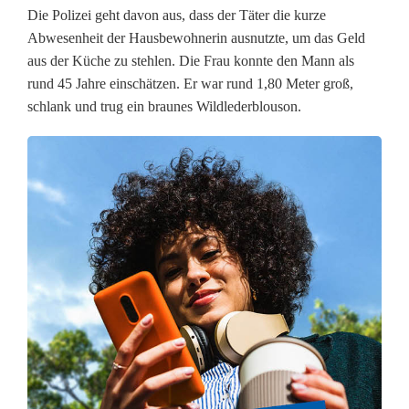
(
Die Polizei geht davon aus, dass der Täter die kurze
Abwesenheit der Hausbewohnerin ausnutzte, um das Geld
7
aus der Küche zu stehlen. Die Frau konnte den Mann als
rund 45 Jahre einschätzen. Er war rund 1,80 Meter groß,
0
schlank und trug ein braunes Wildlederblouson.
)
i
n
S
c
h
e
u
n