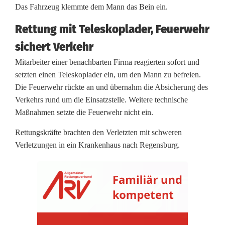
e
Das Fahrzeug klemmte dem Mann das Bein ein.
i
Rettung mit Teleskoplader, Feuerwehr
t
sichert Verkehr
s
Mitarbeiter einer benachbarten Firma reagierten sofort und
setzten einen Teleskoplader ein, um den Mann zu befreien.
u
Die Feuerwehr rückte an und übernahm die Absicherung des
n
Verkehrs rund um die Einsatzstelle. Weitere technische
Maßnahmen setzte die Feuerwehr nicht ein.
f
Rettungskräfte brachten den Verletzten mit schweren
a
Verletzungen in ein Krankenhaus nach Regensburg.
l
l
i
n