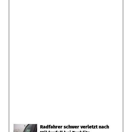
g
e
k
l
e
m
m
t
Radfahrer schwer verletzt nach