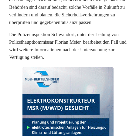
Behörden sind darauf bedacht, solche Vorfälle in Zukunft zu
o
verhindern und planen, die Sicherheitsvorkehrungen zu
r
überprüfen und gegebenenfalls anzupassen.
a
Die Polizeiinspektion Schwandorf, unter der Leitung von
Polizeihauptkommissar Florian Meier, bearbeitet den Fall und
n
wird weitere Informationen nach der Untersuchung zur
h
Verfügung stellen.
ä
n
g
e
r
i