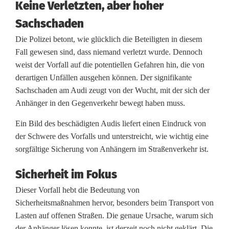
Keine Verletzten, aber hoher
h
Sachschaden
ä
Die Polizei betont, wie glücklich die Beteiligten in diesem
d
Fall gewesen sind, dass niemand verletzt wurde. Dennoch
weist der Vorfall auf die potentiellen Gefahren hin, die von
i
derartigen Unfällen ausgehen können. Der signifikante
g
Sachschaden am Audi zeugt von der Wucht, mit der sich der
Anhänger in den Gegenverkehr bewegt haben muss.
t
Ein Bild des beschädigten Audis liefert einen Eindruck von
:
der Schwere des Vorfalls und unterstreicht, wie wichtig eine
T
sorgfältige Sicherung von Anhängern im Straßenverkehr ist.
r
Sicherheit im Fokus
a
Dieser Vorfall hebt die Bedeutung von
Sicherheitsmaßnahmen hervor, besonders beim Transport von
k
Lasten auf offenen Straßen. Die genaue Ursache, warum sich
t
der Anhänger lösen konnte, ist derzeit noch nicht geklärt. Die