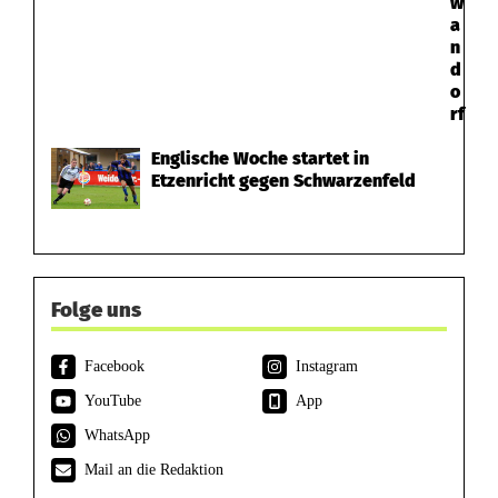
w
a
n
d
o
rf
Englische Woche startet in
Etzenricht gegen Schwarzenfeld
Folge uns
Facebook
Instagram
YouTube
App
WhatsApp
Mail an die Redaktion