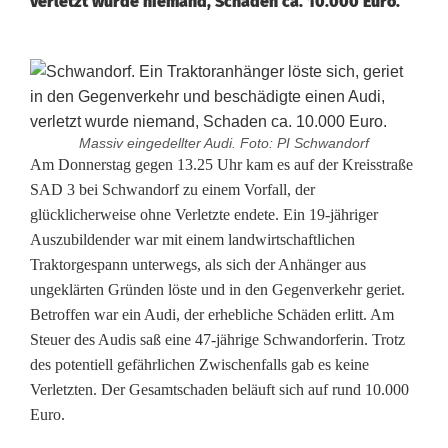
verletzt wurde niemand, Schaden ca. 10.000 Euro.
Massiv eingedellter Audi. Foto: PI Schwandorf
A
Am Donnerstag gegen 13.25 Uhr kam es auf der Kreisstraße
SAD 3 bei Schwandorf zu einem Vorfall, der
u
glücklicherweise ohne Verletzte endete. Ein 19-jähriger
Auszubildender war mit einem landwirtschaftlichen
d
Traktorgespann unterwegs, als sich der Anhänger aus
i
ungeklärten Gründen löste und in den Gegenverkehr geriet.
Betroffen war ein Audi, der erhebliche Schäden erlitt. Am
b
Steuer des Audis saß eine 47-jährige Schwandorferin. Trotz
e
des potentiell gefährlichen Zwischenfalls gab es keine
Verletzten. Der Gesamtschaden beläuft sich auf rund 10.000
s
Euro.
c