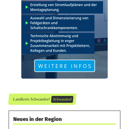
n
G
e
g
e
n
v
e
r
k
Landkreis Schwandorf
Schwandorf
e
Neues in der Region
h