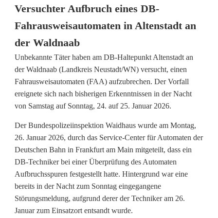
n
Versuchter Aufbruch eines DB-
F
Fahrausweisautomaten in Altenstadt an
a
der Waldnaab
Unbekannte Täter haben am DB-Haltepunkt Altenstadt an
h
der Waldnaab (Landkreis Neustadt/WN) versucht, einen
r
Fahrausweisautomaten (FAA) aufzubrechen. Der Vorfall
ereignete sich nach bisherigen Erkenntnissen in der Nacht
a
von Samstag auf Sonntag, 24. auf 25. Januar 2026.
u
Der Bundespolizeiinspektion Waidhaus wurde am Montag,
s
26. Januar 2026, durch das Service-Center für Automaten der
Deutschen Bahn in Frankfurt am Main mitgeteilt, dass ein
w
DB-Techniker bei einer Überprüfung des Automaten
e
Aufbruchsspuren festgestellt hatte. Hintergrund war eine
bereits in der Nacht zum Sonntag eingegangene
i
Störungsmeldung, aufgrund derer der Techniker am 26.
s
Januar zum Einsatzort entsandt wurde.