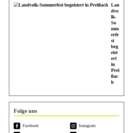
Lan
dvo
lk-
So
mm
erfe
st
beg
eist
ert
in
Prei
ßac
h
Folge uns
Facebook
Instagram