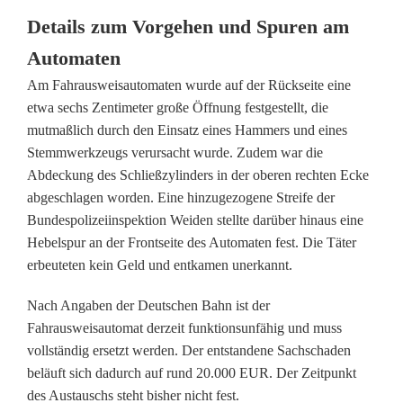
a
Details zum Vorgehen und Spuren am
u
Automaten
t
Am Fahrausweisautomaten wurde auf der Rückseite eine
etwa sechs Zentimeter große Öffnung festgestellt, die
o
mutmaßlich durch den Einsatz eines Hammers und eines
m
Stemmwerkzeugs verursacht wurde. Zudem war die
Abdeckung des Schließzylinders in der oberen rechten Ecke
a
abgeschlagen worden. Eine hinzugezogene Streife der
t
Bundespolizeiinspektion Weiden stellte darüber hinaus eine
Hebelspur an der Frontseite des Automaten fest. Die Täter
e
erbeuteten kein Geld und entkamen unerkannt.
n
Nach Angaben der Deutschen Bahn ist der
i
Fahrausweisautomat derzeit funktionsunfähig und muss
vollständig ersetzt werden. Der entstandene Sachschaden
n
beläuft sich dadurch auf rund 20.000 EUR. Der Zeitpunkt
A
des Austauschs steht bisher nicht fest.