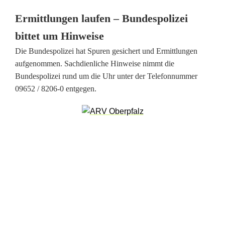
l
Ermittlungen laufen – Bundespolizei
t
bittet um Hinweise
e
Die Bundespolizei hat Spuren gesichert und Ermittlungen
aufgenommen. Sachdienliche Hinweise nimmt die
n
Bundespolizei rund um die Uhr unter der Telefonnummer
s
09652 / 8206-0 entgegen.
t
a
d
t
:
2
0