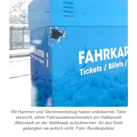
r
u
c
h
v
e
r
s
u
c
Mit Hammer und Stemmwerkzeug haben unbekannte Täter
h
versucht, einen Fahrausweisautomaten am Haltepunkt
Altenstadt an der Waldnaab aufzubrechen. An das Geld
a
gelangten sie jedoch nicht. Foto: Bundespolizei