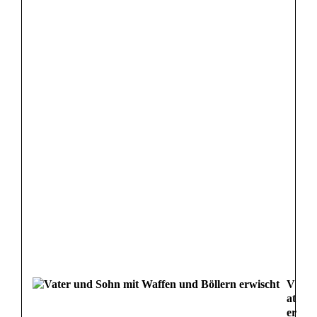
V
at
er