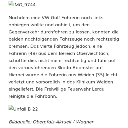
f
a
Nachdem eine VW-Golf Fahrerin nach links
h
abbiegen wollte und anhielt, um den
Gegenverkehr durchfahren zu lassen, konnten die
r
beiden nachfolgenden Fahrzeuge noch rechtzeitig
bremsen. Das vierte Fahrzeug jedoch, eine
u
Fahrerin (49) aus dem Bereich Oberviechtach,
n
schaffte dies nicht mehr rechtzeitig und fuhr auf
den vorausfahrenden Skoda Roomster auf.
f
Hierbei wurde die Fahrerin aus Weiden (35) leicht
a
verletzt und vorsorglich in das Klinikum Weiden
eingeliefert. Die Freiwillige Feuerwehr Lerau
l
reinigte die Fahrbahn.
l
a
Bildquelle: Oberpfalz-Aktuell / Wagner
u