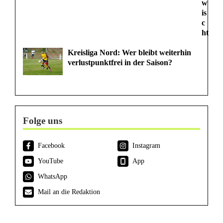
w
is
c
ht
Kreisliga Nord: Wer bleibt weiterhin
verlustpunktfrei in der Saison?
Folge uns
Facebook
Instagram
YouTube
App
WhatsApp
Mail an die Redaktion