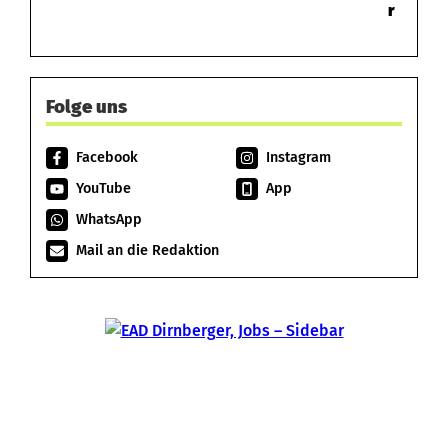
r
Folge uns
Facebook
Instagram
YouTube
App
WhatsApp
Mail an die Redaktion