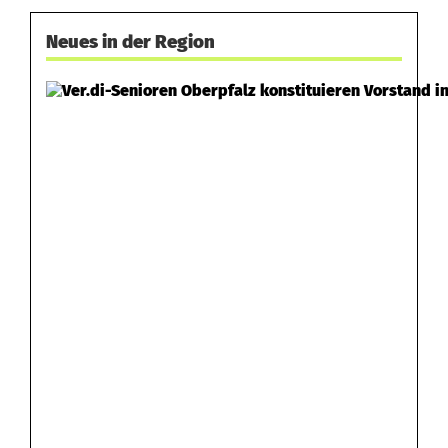
m
Neues in der Region
g
e
f
a
h
r
e
n