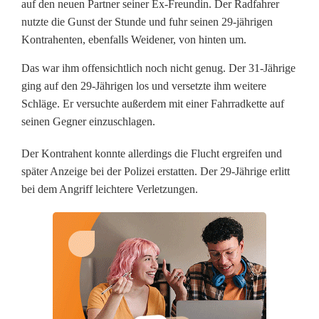
f
auf den neuen Partner seiner Ex-Freundin. Der Radfahrer
nutzte die Gunst der Stunde und fuhr seinen 29-jährigen
e
Kontrahenten, ebenfalls Weidener, von hinten um.
r
Das war ihm offensichtlich noch nicht genug. Der 31-Jährige
s
ging auf den 29-Jährigen los und versetzte ihm weitere
Schläge. Er versuchte außerdem mit einer Fahrradkette auf
u
seinen Gegner einzuschlagen.
c
Der Kontrahent konnte allerdings die Flucht ergreifen und
h
später Anzeige bei der Polizei erstatten. Der 29-Jährige erlitt
bei dem Angriff leichtere Verletzungen.
t
d
e
n
P